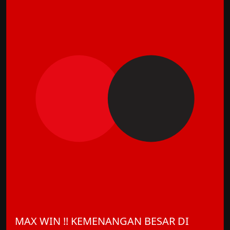
MAX WIN !! KEMENANGAN BESAR DI