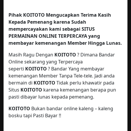
Pihak KOITOTO Mengucapkan Terima Kasih
Kepada Pemenang karena Sudah
mempercayakan kami sebagai SITUS
PERMAINAN ONLINE TERPERCAYA yang
membayar kemenangan Member Hingga Lunas.
Masih Ragu Dengan
KOITOTO
? Dimana Bandar
Online sekarang yang Terpercaya
seperti
KOITOTO
? Bandar Yang membayar
kemenangan Member Tanpa Tele-tele. Jadi anda
bermain di
KOITOTO
Tidak perlu khawatir pada
Situs
KOITOTO
karena kemenangan berapa pun
pasti dibayar lunas kepada pemenang.
KOITOTO
Bukan bandar online kaleng – kaleng
bosku tapi Pasti Bayar !!