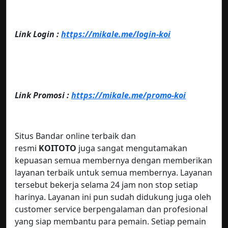
Link Login :
https://mikale.me/login-koi
Link Promosi :
https://mikale.me/promo-koi
Situs Bandar online terbaik dan
resmi
KOITOTO
juga sangat mengutamakan
kepuasan semua membernya dengan memberikan
layanan terbaik untuk semua membernya. Layanan
tersebut bekerja selama 24 jam non stop setiap
harinya. Layanan ini pun sudah didukung juga oleh
customer service berpengalaman dan profesional
yang siap membantu para pemain. Setiap pemain