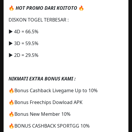
🔥
HOT PROMO DARI KOITOTO
🔥
DISKON TOGEL TERBESAR :
▶️ 4D = 66.5%
▶️ 3D = 59.5%
▶️ 2D = 29.5%
NIKMATI EXTRA BONUS KAMI :
🔥Bonus Cashback Livegame Up to 10%
🔥Bonus Freechips Dowload APK
🔥Bonus New Member 10%
🔥BONUS CASHBACK SPORTGG 10%