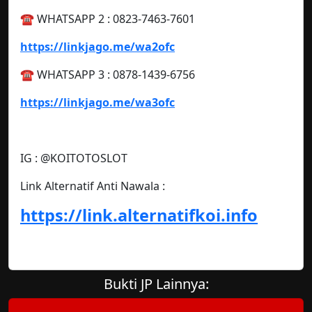
☎️ WHATSAPP 2 : 0823-7463-7601
https://linkjago.me/wa2ofc
☎️ WHATSAPP 3 : 0878-1439-6756
https://linkjago.me/wa3ofc
IG : @KOITOTOSLOT
Link Alternatif Anti Nawala :
https://link.alternatifkoi.info
Bukti JP Lainnya: