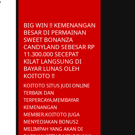
?
BIG WIN !! KEMENANGAN
BESAR DI PERMAINAN
SWEET BONANZA
CANDYLAND SEBESAR RP
11.300.000 SECEPAT
KILAT LANGSUNG DI
BAYAR LUNAS OLEH
KOITOTO !!
KOITOTO SITUS JUDI ONLINE
TERBAIK DAN
TERPERCAYA,MEMBAYAR
KEMENANGAN
MEMBER.KOITOTO JUGA
MENYEDIAKAN BONUS2
MELIMPAH YANG AKAN DI