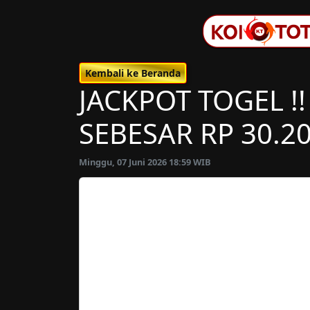
Kembali ke Beranda
JACKPOT TOGEL !
SEBESAR RP 30.20
Minggu, 07 Juni 2026 18:59 WIB