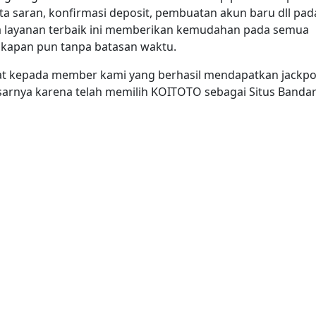
 saran, konfirmasi deposit, pembuatan akun baru dll pad
nya layanan terbaik ini memberikan kemudahan pada semua
kapan pun tanpa batasan waktu.
t kepada member kami yang berhasil mendapatkan jackpo
sarnya karena telah memilih KOITOTO sebagai Situs Banda