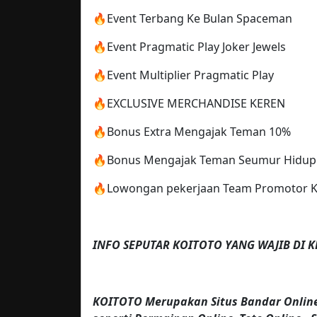
🔥Event Terbang Ke Bulan Spaceman
🔥Event Pragmatic Play Joker Jewels
🔥Event Multiplier Pragmatic Play
🔥EXCLUSIVE MERCHANDISE KEREN
🔥Bonus Extra Mengajak Teman 10%
🔥Bonus Mengajak Teman Seumur Hidup
🔥Lowongan pekerjaan Team Promotor 
INFO SEPUTAR KOITOTO YANG WAJIB DI K
KOITOTO Merupakan Situs Bandar Onlin