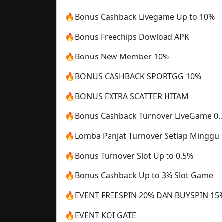
🔥Bonus Cashback Livegame Up to 10%
🔥Bonus Freechips Dowload APK
🔥Bonus New Member 10%
🔥BONUS CASHBACK SPORTGG 10%
🔥BONUS EXTRA SCATTER HITAM
🔥Bonus Cashback Turnover LiveGame 0
🔥Lomba Panjat Turnover Setiap Minggu 
🔥Bonus Turnover Slot Up to 0.5%
🔥Bonus Cashback Up to 3% Slot Game
🔥EVENT FREESPIN 20% DAN BUYSPIN 15
🔥EVENT KOI GATE