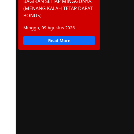
BAGIKAN SETIAP MINGGUNYA.
(MENANG KALAH TETAP DAPAT
BONUS)
Minggu, 09 Agustus 2026
Read More