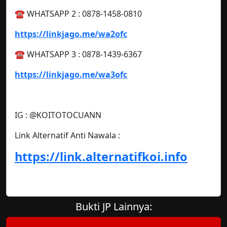
☎️ WHATSAPP 2 : 0878-1458-0810
https://linkjago.me/wa2ofc
☎️ WHATSAPP 3 : 0878-1439-6367
https://linkjago.me/wa3ofc
IG : @KOITOTOCUANN
Link Alternatif Anti Nawala :
https://link.alternatifkoi.info
Bukti JP Lainnya: