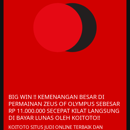
BIG WIN !! KEMENANGAN BESAR DI
PERMAINAN ZEUS OF OLYMPUS SEBESAR
RP 11.000.000 SECEPAT KILAT LANGSUNG
DI BAYAR LUNAS OLEH KOITOTO!!
KOITOTO SITUS JUDI ONLINE TERBAIK DAN