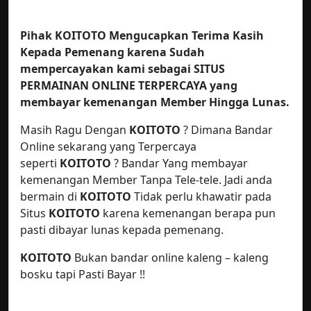
Pihak KOITOTO Mengucapkan Terima Kasih
Kepada Pemenang karena Sudah
mempercayakan kami sebagai SITUS
PERMAINAN ONLINE TERPERCAYA yang
membayar kemenangan Member Hingga Lunas.
Masih Ragu Dengan
KOITOTO
? Dimana Bandar
Online sekarang yang Terpercaya
seperti
KOITOTO
? Bandar Yang membayar
kemenangan Member Tanpa Tele-tele. Jadi anda
bermain di
KOITOTO
Tidak perlu khawatir pada
Situs
KOITOTO
karena kemenangan berapa pun
pasti dibayar lunas kepada pemenang.
KOITOTO
Bukan bandar online kaleng – kaleng
bosku tapi Pasti Bayar !!