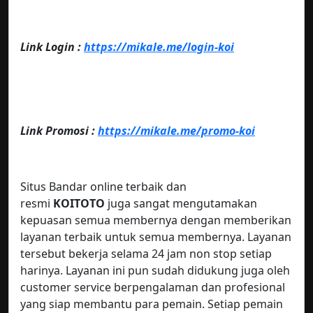
Link Login :
https://mikale.me/login-koi
Link Promosi :
https://mikale.me/promo-koi
Situs Bandar online terbaik dan
resmi
KOITOTO
juga sangat mengutamakan
kepuasan semua membernya dengan memberikan
layanan terbaik untuk semua membernya. Layanan
tersebut bekerja selama 24 jam non stop setiap
harinya. Layanan ini pun sudah didukung juga oleh
customer service berpengalaman dan profesional
yang siap membantu para pemain. Setiap pemain