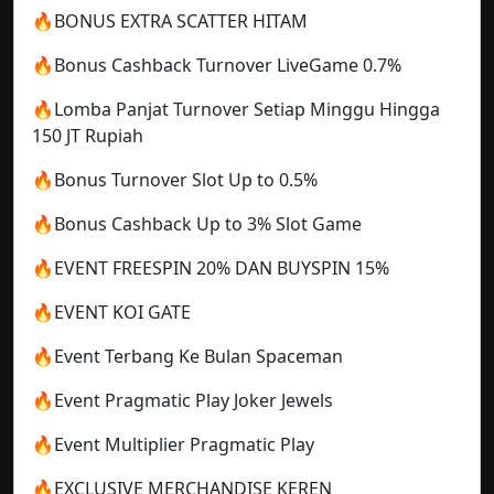
🔥BONUS EXTRA SCATTER HITAM
🔥Bonus Cashback Turnover LiveGame 0.7%
🔥Lomba Panjat Turnover Setiap Minggu Hingga
150 JT Rupiah
🔥Bonus Turnover Slot Up to 0.5%
🔥Bonus Cashback Up to 3% Slot Game
🔥EVENT FREESPIN 20% DAN BUYSPIN 15%
🔥EVENT KOI GATE
🔥Event Terbang Ke Bulan Spaceman
🔥Event Pragmatic Play Joker Jewels
🔥Event Multiplier Pragmatic Play
🔥EXCLUSIVE MERCHANDISE KEREN