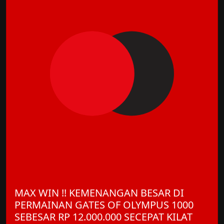
MAX WIN !! KEMENANGAN BESAR DI
PERMAINAN GATES OF OLYMPUS 1000
SEBESAR RP 12.000.000 SECEPAT KILAT