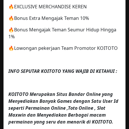
🔥EXCLUSIVE MERCHANDISE KEREN
🔥Bonus Extra Mengajak Teman 10%
🔥Bonus Mengajak Teman Seumur Hidup Hingga
1%
🔥Lowongan pekerjaan Team Promotor KOITOTO
INFO SEPUTAR KOITOTO YANG WAJIB DI KETAHUI :
KOITOTO Merupakan Situs Bandar Online yang
Menyediakan Banyak Games dengan Satu User Id
seperti Permainan Online ,Toto Online , Slot
Maxwin dan Menyediakan Berbagai macam
permainan yang seru dan menarik di KOITOTO.