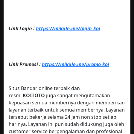
Link Login :
https://mikale.me/login-koi
Link Promosi :
https://mikale.me/promo-koi
Situs Bandar online terbaik dan
resmi
KOITOTO
juga sangat mengutamakan
kepuasan semua membernya dengan memberikan
layanan terbaik untuk semua membernya. Layanan
tersebut bekerja selama 24 jam non stop setiap
harinya. Layanan ini pun sudah didukung juga oleh
customer service berpengalaman dan profesional