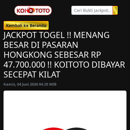
Kembali ke Beranda
JACKPOT TOGEL !! MENANG
BESAR DI PASARAN
HONGKONG SEBESAR RP
47.700.000 !! KOITOTO DIBAYAR
SECEPAT KILAT
Kamis, 04 Juni 2026 04:25 WIB