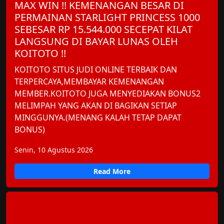
MAX WIN !! KEMENANGAN BESAR DI
PERMAINAN STARLIGHT PRINCESS 1000
SEBESAR RP 15.544.000 SECEPAT KILAT
LANGSUNG DI BAYAR LUNAS OLEH
KOITOTO !!
KOITOTO SITUS JUDI ONLINE TERBAIK DAN
TERPERCAYA,MEMBAYAR KEMENANGAN
MEMBER.KOITOTO JUGA MENYEDIAKAN BONUS2
MELIMPAH YANG AKAN DI BAGIKAN SETIAP
MINGGUNYA.(MENANG KALAH TETAP DAPAT
BONUS)
Senin, 10 Agustus 2026
Read More