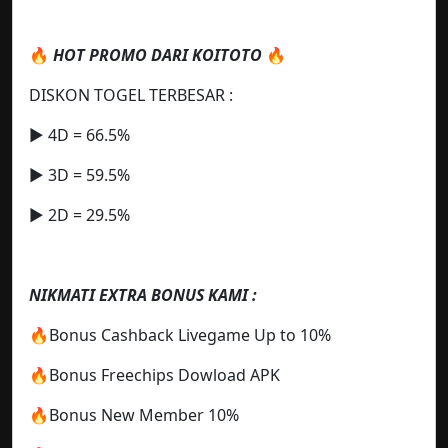
🔥
HOT PROMO DARI KOITOTO
🔥
DISKON TOGEL TERBESAR :
▶️ 4D = 66.5%
▶️ 3D = 59.5%
▶️ 2D = 29.5%
NIKMATI EXTRA BONUS KAMI :
🔥Bonus Cashback Livegame Up to 10%
🔥Bonus Freechips Dowload APK
🔥Bonus New Member 10%