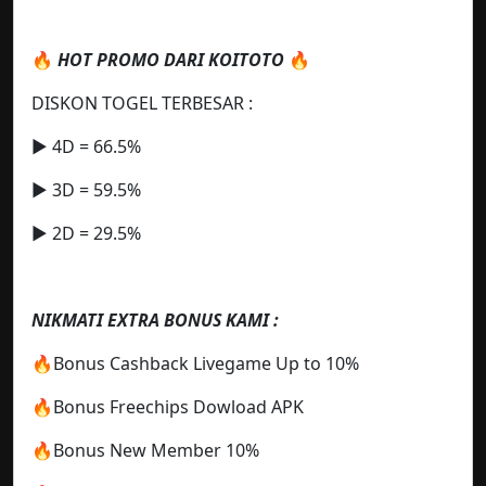
🔥
HOT PROMO DARI KOITOTO
🔥
DISKON TOGEL TERBESAR :
▶️ 4D = 66.5%
▶️ 3D = 59.5%
▶️ 2D = 29.5%
NIKMATI EXTRA BONUS KAMI :
🔥Bonus Cashback Livegame Up to 10%
🔥Bonus Freechips Dowload APK
🔥Bonus New Member 10%