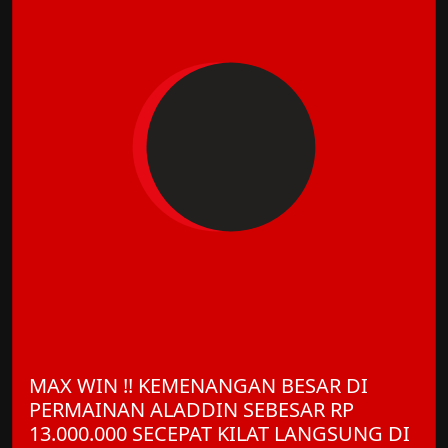
MAX WIN !! KEMENANGAN BESAR DI
PERMAINAN ALADDIN SEBESAR RP
13.000.000 SECEPAT KILAT LANGSUNG DI