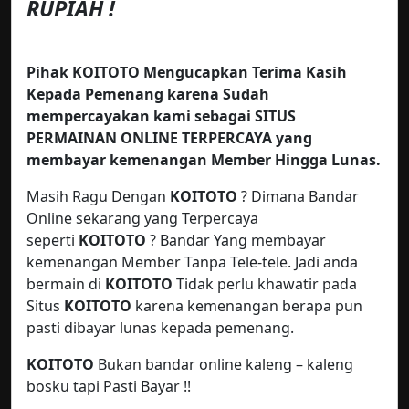
RUPIAH !
Pihak KOITOTO Mengucapkan Terima Kasih
Kepada Pemenang karena Sudah
mempercayakan kami sebagai SITUS
PERMAINAN ONLINE TERPERCAYA yang
membayar kemenangan Member Hingga Lunas.
Masih Ragu Dengan
KOITOTO
? Dimana Bandar
Online sekarang yang Terpercaya
seperti
KOITOTO
? Bandar Yang membayar
kemenangan Member Tanpa Tele-tele. Jadi anda
bermain di
KOITOTO
Tidak perlu khawatir pada
Situs
KOITOTO
karena kemenangan berapa pun
pasti dibayar lunas kepada pemenang.
KOITOTO
Bukan bandar online kaleng – kaleng
bosku tapi Pasti Bayar !!