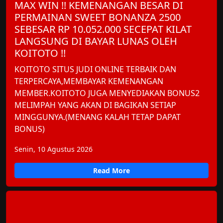
MAX WIN !! KEMENANGAN BESAR DI
PERMAINAN SWEET BONANZA 2500
SEBESAR RP 10.052.000 SECEPAT KILAT
LANGSUNG DI BAYAR LUNAS OLEH
KOITOTO !!
KOITOTO SITUS JUDI ONLINE TERBAIK DAN
TERPERCAYA,MEMBAYAR KEMENANGAN
MEMBER.KOITOTO JUGA MENYEDIAKAN BONUS2
MELIMPAH YANG AKAN DI BAGIKAN SETIAP
MINGGUNYA.(MENANG KALAH TETAP DAPAT
BONUS)
Senin, 10 Agustus 2026
Read More