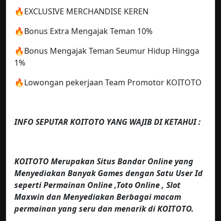
🔥EXCLUSIVE MERCHANDISE KEREN
🔥Bonus Extra Mengajak Teman 10%
🔥Bonus Mengajak Teman Seumur Hidup Hingga
1%
🔥Lowongan pekerjaan Team Promotor KOITOTO
INFO SEPUTAR KOITOTO YANG WAJIB DI KETAHUI :
KOITOTO Merupakan Situs Bandar Online yang
Menyediakan Banyak Games dengan Satu User Id
seperti Permainan Online ,Toto Online , Slot
Maxwin dan Menyediakan Berbagai macam
permainan yang seru dan menarik di KOITOTO.