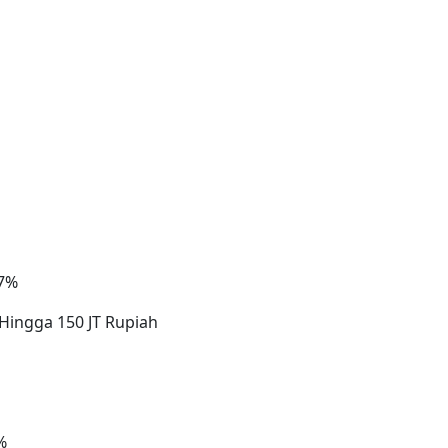
.7%
Hingga 150 JT Rupiah
%