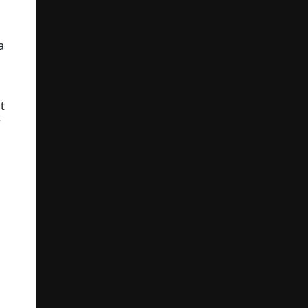
a
t
r