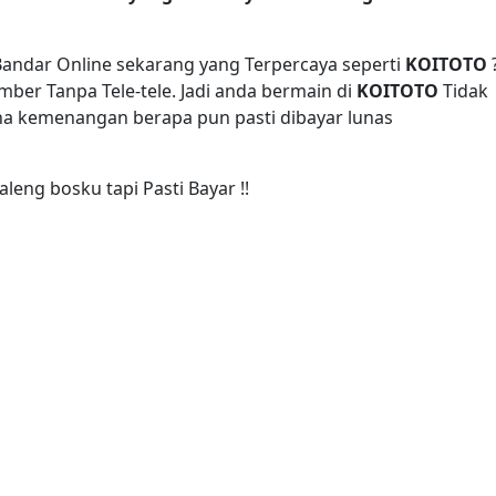
andar Online sekarang yang Terpercaya seperti
KOITOTO
r Tanpa Tele-tele. Jadi anda bermain di
KOITOTO
Tidak
a kemenangan berapa pun pasti dibayar lunas
leng bosku tapi Pasti Bayar !!