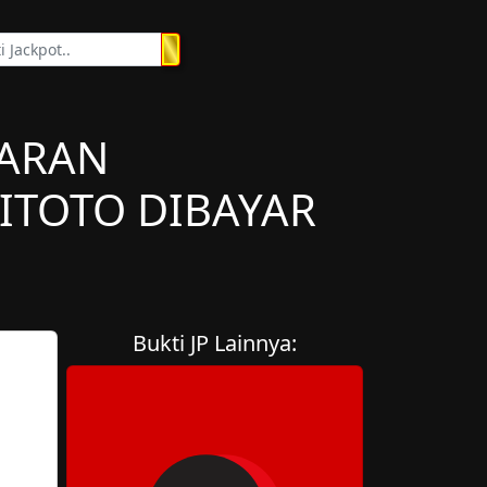
SARAN
OITOTO DIBAYAR
Bukti JP Lainnya: