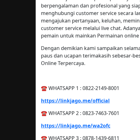
berpengalaman dan profesional yang sia
menghubungi customer service secara lang
mengajukan pertanyaan, keluhan, meminta
customer service melalui live chat. Ada
pemain untuk mainkan Permainan online 
Dengan demikian kami sampaikan selama
paus dan ucapan terimakasih sebesar-be
Online Terpercaya.
☎️ WHATSAPP 1 : 0822-2149-8001
https://linkjago.me/official
☎️ WHATSAPP 2 : 0823-7463-7601
https://linkjago.me/wa2ofc
☎️ WHATSAPP 3 : 0878-1439-6811