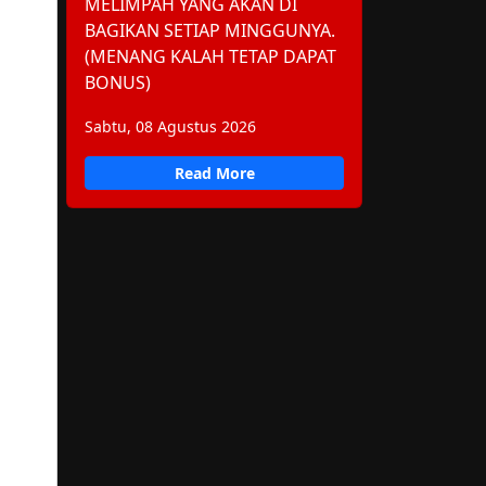
MELIMPAH YANG AKAN DI
BAGIKAN SETIAP MINGGUNYA.
(MENANG KALAH TETAP DAPAT
BONUS)
Sabtu, 08 Agustus 2026
Read More