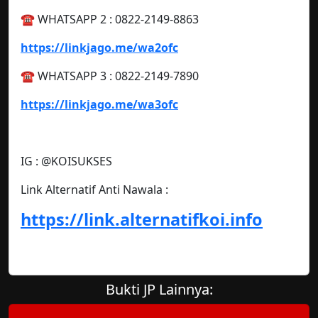
☎️ WHATSAPP 2 : 0822-2149-8863
https://linkjago.me/wa2ofc
☎️ WHATSAPP 3 : 0822-2149-7890
https://linkjago.me/wa3ofc
IG : @KOISUKSES
Link Alternatif Anti Nawala :
https://link.alternatifkoi.info
Bukti JP Lainnya: