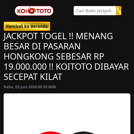
Kembali ke Beranda
JACKPOT TOGEL !! MENANG
BESAR DI PASARAN
HONGKONG SEBESAR RP
19.000.000 !! KOITOTO DIBAYAR
SECEPAT KILAT
Rabu, 03 Juni 2026 00:59 WIB