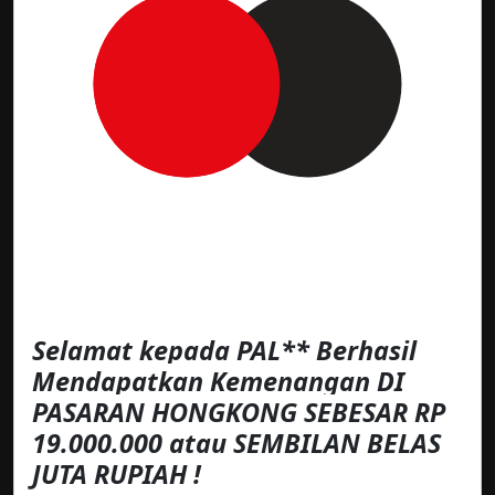
Selamat kepada PAL** Berhasil
Mendapatkan Kemenangan DI
PASARAN HONGKONG SEBESAR RP
19.000.000 atau SEMBILAN BELAS
JUTA RUPIAH !