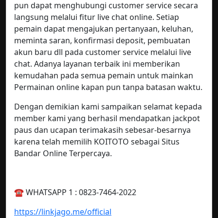
pun dapat menghubungi customer service secara
langsung melalui fitur live chat online. Setiap
pemain dapat mengajukan pertanyaan, keluhan,
meminta saran, konfirmasi deposit, pembuatan
akun baru dll pada customer service melalui live
chat. Adanya layanan terbaik ini memberikan
kemudahan pada semua pemain untuk mainkan
Permainan online kapan pun tanpa batasan waktu.
Dengan demikian kami sampaikan selamat kepada
member kami yang berhasil mendapatkan jackpot
paus dan ucapan terimakasih sebesar-besarnya
karena telah memilih KOITOTO sebagai Situs
Bandar Online Terpercaya.
☎️ WHATSAPP 1 : 0823-7464-2022
https://linkjago.me/official