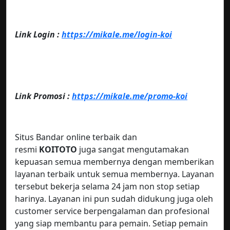
Link Login :
https://mikale.me/login-koi
Link Promosi :
https://mikale.me/promo-koi
Situs Bandar online terbaik dan
resmi
KOITOTO
juga sangat mengutamakan
kepuasan semua membernya dengan memberikan
layanan terbaik untuk semua membernya. Layanan
tersebut bekerja selama 24 jam non stop setiap
harinya. Layanan ini pun sudah didukung juga oleh
customer service berpengalaman dan profesional
yang siap membantu para pemain. Setiap pemain