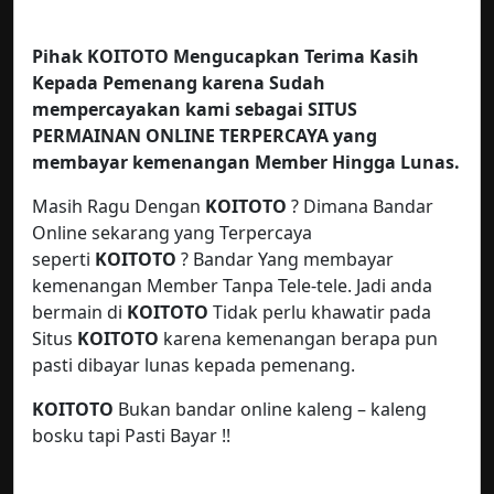
Pihak KOITOTO Mengucapkan Terima Kasih
Kepada Pemenang karena Sudah
mempercayakan kami sebagai SITUS
PERMAINAN ONLINE TERPERCAYA yang
membayar kemenangan Member Hingga Lunas.
Masih Ragu Dengan
KOITOTO
? Dimana Bandar
Online sekarang yang Terpercaya
seperti
KOITOTO
? Bandar Yang membayar
kemenangan Member Tanpa Tele-tele. Jadi anda
bermain di
KOITOTO
Tidak perlu khawatir pada
Situs
KOITOTO
karena kemenangan berapa pun
pasti dibayar lunas kepada pemenang.
KOITOTO
Bukan bandar online kaleng – kaleng
bosku tapi Pasti Bayar !!