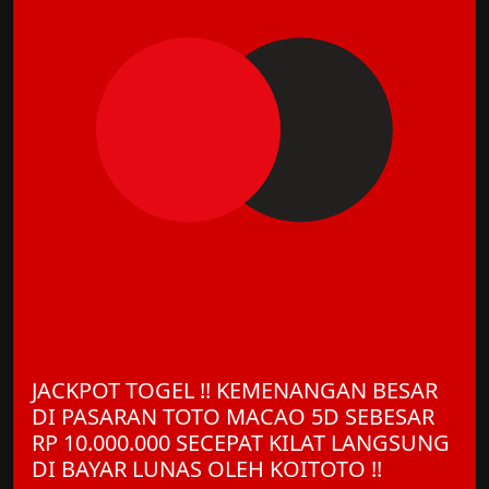
JACKPOT TOGEL !! KEMENANGAN BESAR
DI PASARAN TOTO MACAO 5D SEBESAR
RP 10.000.000 SECEPAT KILAT LANGSUNG
DI BAYAR LUNAS OLEH KOITOTO !!