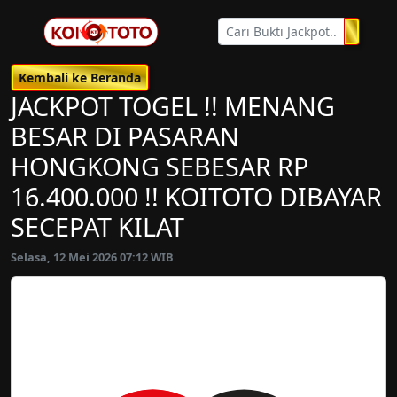
Kembali ke Beranda
JACKPOT TOGEL !! MENANG
BESAR DI PASARAN
HONGKONG SEBESAR RP
16.400.000 !! KOITOTO DIBAYAR
SECEPAT KILAT
Selasa, 12 Mei 2026 07:12 WIB