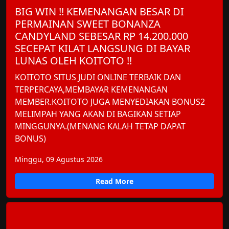
BIG WIN !! KEMENANGAN BESAR DI
PERMAINAN SWEET BONANZA
CANDYLAND SEBESAR RP 14.200.000
SECEPAT KILAT LANGSUNG DI BAYAR
LUNAS OLEH KOITOTO !!
KOITOTO SITUS JUDI ONLINE TERBAIK DAN
TERPERCAYA,MEMBAYAR KEMENANGAN
MEMBER.KOITOTO JUGA MENYEDIAKAN BONUS2
MELIMPAH YANG AKAN DI BAGIKAN SETIAP
MINGGUNYA.(MENANG KALAH TETAP DAPAT
BONUS)
Minggu, 09 Agustus 2026
Read More