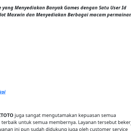
e yang Menyediakan Banyak Games dengan Satu User Id
 , Slot Maxwin dan Menyediakan Berbagai macam permaina
koi
ITOTO
juga sangat mengutamakan kepuasan semua
erbaik untuk semua membernya. Layanan tersebut beker
ayanan ini pun sudah didukung juga oleh customer service