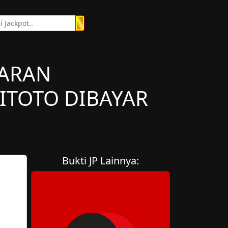
SARAN
OITOTO DIBAYAR
Bukti JP Lainnya: