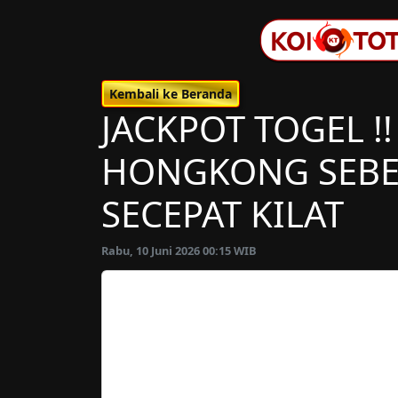
Kembali ke Beranda
JACKPOT TOGEL !
HONGKONG SEBESA
SECEPAT KILAT
Rabu, 10 Juni 2026 00:15 WIB