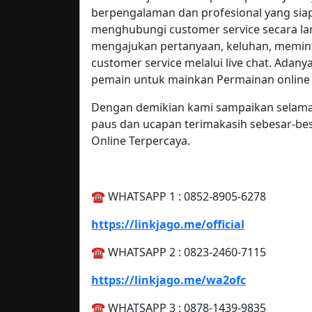
berpengalaman dan profesional yang sia
menghubungi customer service secara lang
mengajukan pertanyaan, keluhan, meminta
customer service melalui live chat. Ada
pemain untuk mainkan Permainan online 
Dengan demikian kami sampaikan selama
paus dan ucapan terimakasih sebesar-be
Online Terpercaya.
☎️ WHATSAPP 1 : 0852-8905-6278
https://linkjago.me/official
☎️ WHATSAPP 2 : 0823-2460-7115
https://linkjago.me/wa2ofc
☎️ WHATSAPP 3 : 0878-1439-9835