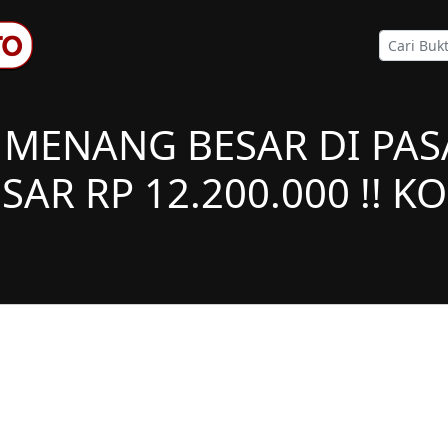
! MENANG BESAR DI PA
R RP 12.200.000 !! K