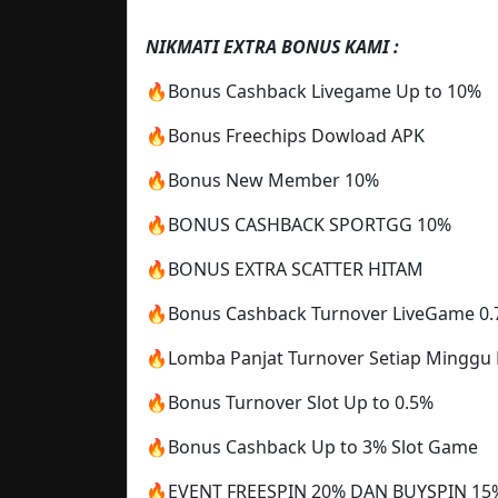
NIKMATI EXTRA BONUS KAMI :
🔥Bonus Cashback Livegame Up to 10%
🔥Bonus Freechips Dowload APK
🔥Bonus New Member 10%
🔥BONUS CASHBACK SPORTGG 10%
🔥BONUS EXTRA SCATTER HITAM
🔥Bonus Cashback Turnover LiveGame 0
🔥Lomba Panjat Turnover Setiap Minggu 
🔥Bonus Turnover Slot Up to 0.5%
🔥Bonus Cashback Up to 3% Slot Game
🔥EVENT FREESPIN 20% DAN BUYSPIN 15