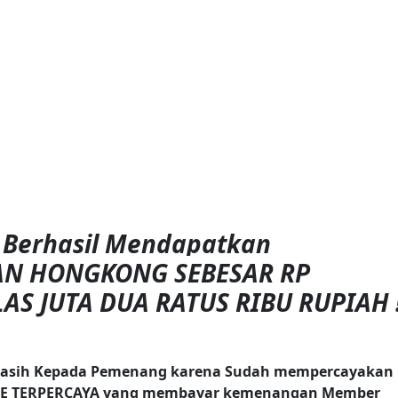
 Berhasil Mendapatkan
AN HONGKONG SEBESAR RP
LAS JUTA DUA RATUS RIBU RUPIAH 
Kasih Kepada Pemenang karena Sudah mempercayakan
NE TERPERCAYA yang membayar kemenangan Member