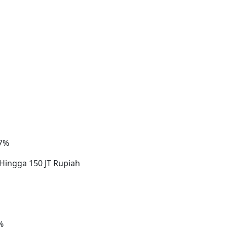
.7%
Hingga 150 JT Rupiah
%