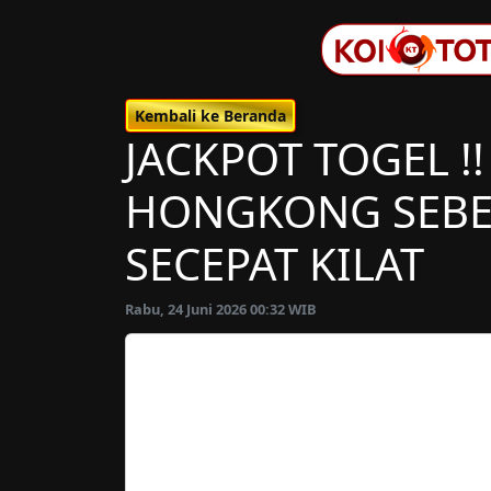
Kembali ke Beranda
JACKPOT TOGEL !
HONGKONG SEBESA
SECEPAT KILAT
Rabu, 24 Juni 2026 00:32 WIB