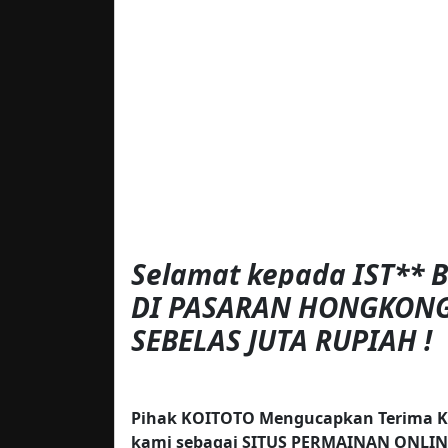
Selamat kepada IST**
DI PASARAN HONGKONG 
SEBELAS JUTA RUPIAH !
Pihak KOITOTO Mengucapkan Terima 
kami sebagai SITUS PERMAINAN ONLI