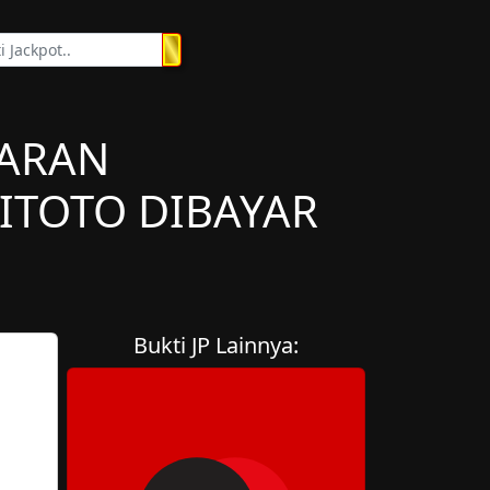
SARAN
OITOTO DIBAYAR
Bukti JP Lainnya: