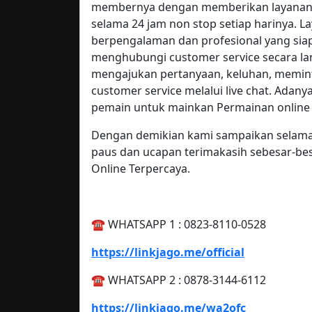
membernya dengan memberikan layanan t
selama 24 jam non stop setiap harinya. L
berpengalaman dan profesional yang sia
menghubungi customer service secara lang
mengajukan pertanyaan, keluhan, meminta
customer service melalui live chat. Ada
pemain untuk mainkan Permainan online 
Dengan demikian kami sampaikan selama
paus dan ucapan terimakasih sebesar-be
Online Terpercaya.
☎️ WHATSAPP 1 : 0823-8110-0528
https://linkjago.me/official
☎️ WHATSAPP 2 : 0878-3144-6112
https://linkjago.me/wa2ofc