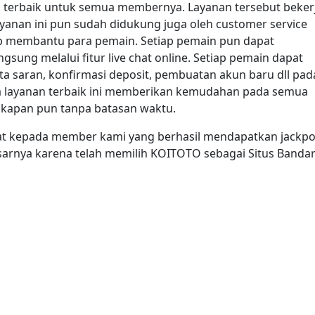
erbaik untuk semua membernya. Layanan tersebut beker
ayanan ini pun sudah didukung juga oleh customer service
p membantu para pemain. Setiap pemain pun dapat
sung melalui fitur live chat online. Setiap pemain dapat
 saran, konfirmasi deposit, pembuatan akun baru dll pad
nya layanan terbaik ini memberikan kemudahan pada semua
kapan pun tanpa batasan waktu.
t kepada member kami yang berhasil mendapatkan jackpo
sarnya karena telah memilih KOITOTO sebagai Situs Banda