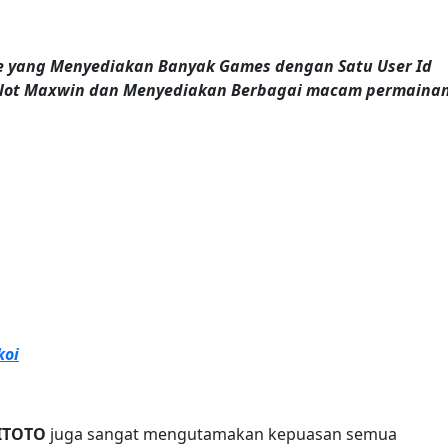
e yang Menyediakan Banyak Games dengan Satu User Id
 , Slot Maxwin dan Menyediakan Berbagai macam permaina
koi
ITOTO
juga sangat mengutamakan kepuasan semua