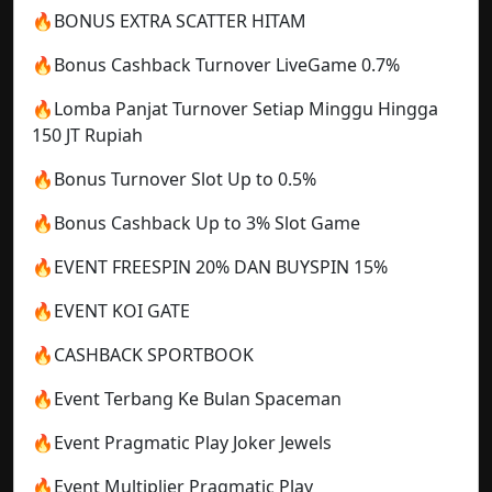
🔥BONUS EXTRA SCATTER HITAM
🔥Bonus Cashback Turnover LiveGame 0.7%
🔥Lomba Panjat Turnover Setiap Minggu Hingga
150 JT Rupiah
🔥Bonus Turnover Slot Up to 0.5%
🔥Bonus Cashback Up to 3% Slot Game
🔥EVENT FREESPIN 20% DAN BUYSPIN 15%
🔥EVENT KOI GATE
🔥
CASHBACK SPORTBOOK
🔥Event Terbang Ke Bulan Spaceman
🔥Event Pragmatic Play Joker Jewels
🔥Event Multiplier Pragmatic Play