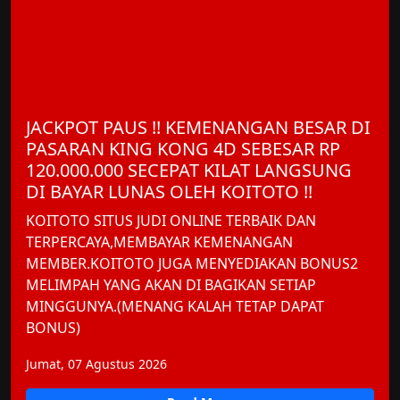
JACKPOT PAUS !! KEMENANGAN BESAR DI
PASARAN KING KONG 4D SEBESAR RP
120.000.000 SECEPAT KILAT LANGSUNG
DI BAYAR LUNAS OLEH KOITOTO !!
KOITOTO SITUS JUDI ONLINE TERBAIK DAN
TERPERCAYA,MEMBAYAR KEMENANGAN
MEMBER.KOITOTO JUGA MENYEDIAKAN BONUS2
MELIMPAH YANG AKAN DI BAGIKAN SETIAP
MINGGUNYA.(MENANG KALAH TETAP DAPAT
BONUS)
Jumat, 07 Agustus 2026