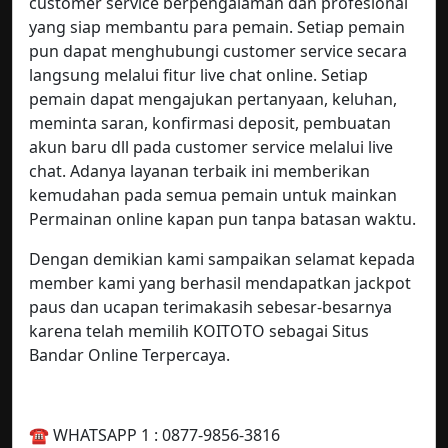
customer service berpengalaman dan profesional
yang siap membantu para pemain. Setiap pemain
pun dapat menghubungi customer service secara
langsung melalui fitur live chat online. Setiap
pemain dapat mengajukan pertanyaan, keluhan,
meminta saran, konfirmasi deposit, pembuatan
akun baru dll pada customer service melalui live
chat. Adanya layanan terbaik ini memberikan
kemudahan pada semua pemain untuk mainkan
Permainan online kapan pun tanpa batasan waktu.
Dengan demikian kami sampaikan selamat kepada
member kami yang berhasil mendapatkan jackpot
paus dan ucapan terimakasih sebesar-besarnya
karena telah memilih KOITOTO sebagai Situs
Bandar Online Terpercaya.
☎️ WHATSAPP 1 : 0877-9856-3816