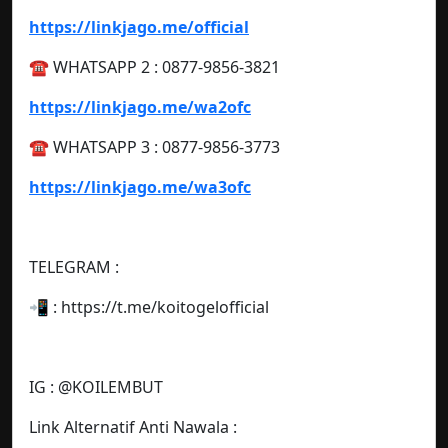
https://linkjago.me/official
☎️ WHATSAPP 2 : 0877-9856-3821
https://linkjago.me/wa2ofc
☎️ WHATSAPP 3 : 0877-9856-3773
https://linkjago.me/wa3ofc
TELEGRAM :
📲 : https://t.me/koitogelofficial
IG : @KOILEMBUT
Link Alternatif Anti Nawala :