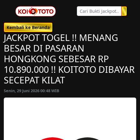
Kembali ke Beranda
JACKPOT TOGEL !! MENANG
BESAR DI PASARAN
HONGKONG SEBESAR RP
10.890.000 !! KOITOTO DIBAYAR
SECEPAT KILAT
Senin, 29 Juni 2026 00:48 WIB