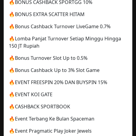
🔥BONUS CASHBACK SPORTGG 10%
🔥BONUS EXTRA SCATTER HITAM
🔥Bonus Cashback Turnover LiveGame 0.7%
🔥Lomba Panjat Turnover Setiap Minggu Hingga
150 JT Rupiah
🔥Bonus Turnover Slot Up to 0.5%
🔥Bonus Cashback Up to 3% Slot Game
🔥EVENT FREESPIN 20% DAN BUYSPIN 15%
🔥EVENT KOI GATE
🔥
CASHBACK SPORTBOOK
🔥Event Terbang Ke Bulan Spaceman
🔥Event Pragmatic Play Joker Jewels