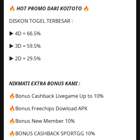
🔥
HOT PROMO DARI KOITOTO
🔥
DISKON TOGEL TERBESAR :
▶️ 4D = 66.5%
▶️ 3D = 59.5%
▶️ 2D = 29.5%
NIKMATI EXTRA BONUS KAMI :
🔥Bonus Cashback Livegame Up to 10%
🔥Bonus Freechips Dowload APK
🔥Bonus New Member 10%
🔥BONUS CASHBACK SPORTGG 10%