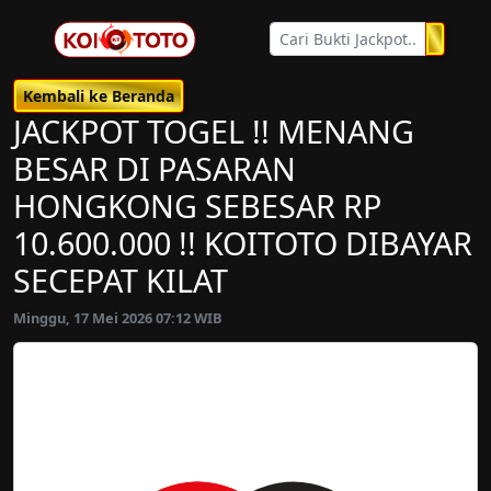
Kembali ke Beranda
JACKPOT TOGEL !! MENANG
BESAR DI PASARAN
HONGKONG SEBESAR RP
10.600.000 !! KOITOTO DIBAYAR
SECEPAT KILAT
Minggu, 17 Mei 2026 07:12 WIB