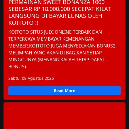
PERMAINAN SWEET BONANZA 1000
SEBESAR RP 18.000.000 SECEPAT KILAT
LANGSUNG DI BAYAR LUNAS OLEH
KOITOTO !!
KOITOTO SITUS JUDI ONLINE TERBAIK DAN
TERPERCAYA,MEMBAYAR KEMENANGAN
MEMBER.KOITOTO JUGA MENYEDIAKAN BONUS2
MELIMPAH YANG AKAN DI BAGIKAN SETIAP
MINGGUNYA.(MENANG KALAH TETAP DAPAT
BONUS)
Sabtu, 08 Agustus 2026
Read More