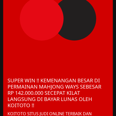
SUPER WIN !! KEMENANGAN BESAR DI
PERMAINAN MAHJONG WAYS SEBESAR
RP 142.000.000 SECEPAT KILAT
LANGSUNG DI BAYAR LUNAS OLEH
KOITOTO !!
KOITOTO SITUS JUDI ONLINE TERBAIK DAN