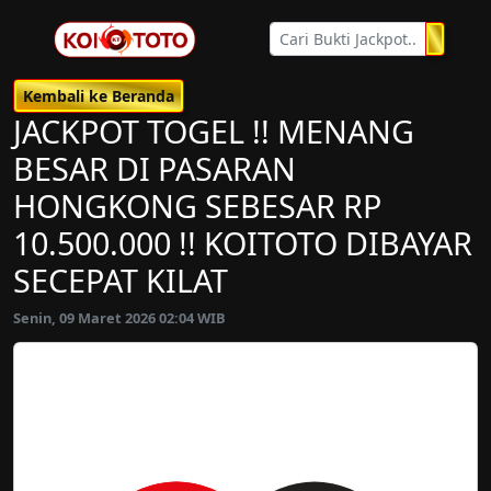
Kembali ke Beranda
JACKPOT TOGEL !! MENANG
BESAR DI PASARAN
HONGKONG SEBESAR RP
10.500.000 !! KOITOTO DIBAYAR
SECEPAT KILAT
Senin, 09 Maret 2026 02:04 WIB