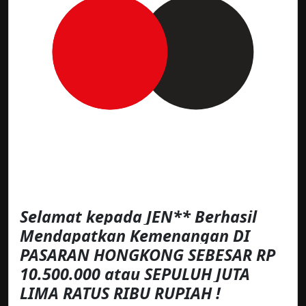
Selamat kepada JEN** Berhasil
Mendapatkan Kemenangan DI
PASARAN HONGKONG SEBESAR RP
10.500.000 atau SEPULUH JUTA
LIMA RATUS RIBU RUPIAH !