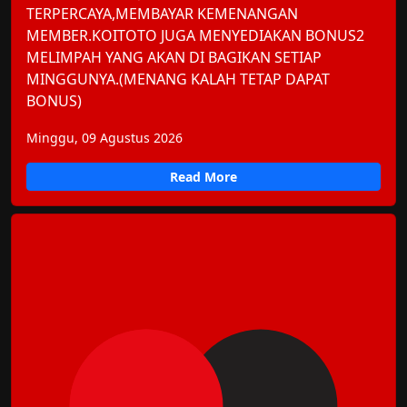
TERPERCAYA,MEMBAYAR KEMENANGAN
MEMBER.KOITOTO JUGA MENYEDIAKAN BONUS2
MELIMPAH YANG AKAN DI BAGIKAN SETIAP
MINGGUNYA.(MENANG KALAH TETAP DAPAT
BONUS)
Minggu, 09 Agustus 2026
Read More