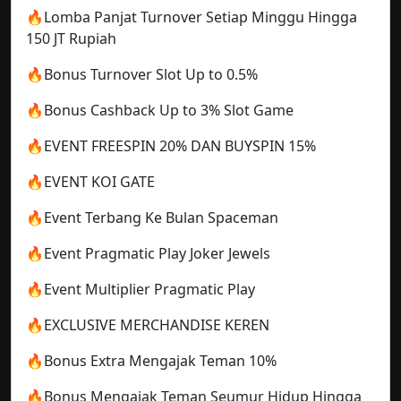
🔥Lomba Panjat Turnover Setiap Minggu Hingga
150 JT Rupiah
🔥Bonus Turnover Slot Up to 0.5%
🔥Bonus Cashback Up to 3% Slot Game
🔥EVENT FREESPIN 20% DAN BUYSPIN 15%
🔥EVENT KOI GATE
🔥Event Terbang Ke Bulan Spaceman
🔥Event Pragmatic Play Joker Jewels
🔥Event Multiplier Pragmatic Play
🔥EXCLUSIVE MERCHANDISE KEREN
🔥Bonus Extra Mengajak Teman 10%
🔥Bonus Mengajak Teman Seumur Hidup Hingga