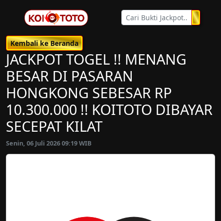
Kembali ke Beranda
JACKPOT TOGEL !! MENANG
BESAR DI PASARAN
HONGKONG SEBESAR RP
10.300.000 !! KOITOTO DIBAYAR
SECEPAT KILAT
Senin, 06 Juli 2026 09:19 WIB