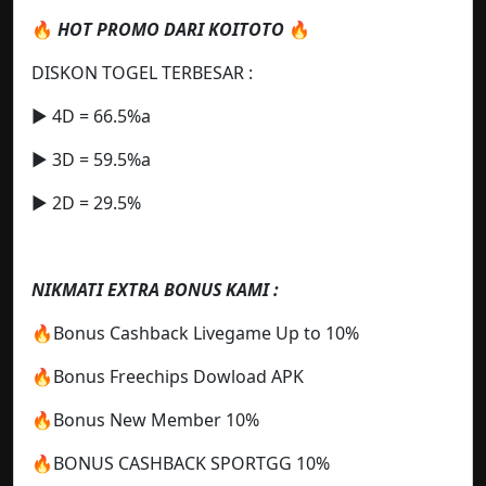
🔥
HOT PROMO DARI KOITOTO
🔥
DISKON TOGEL TERBESAR :
▶️ 4D = 66.5%a
▶️ 3D = 59.5%a
▶️ 2D = 29.5%
NIKMATI EXTRA BONUS KAMI :
🔥Bonus Cashback Livegame Up to 10%
🔥Bonus Freechips Dowload APK
🔥Bonus New Member 10%
🔥BONUS CASHBACK SPORTGG 10%