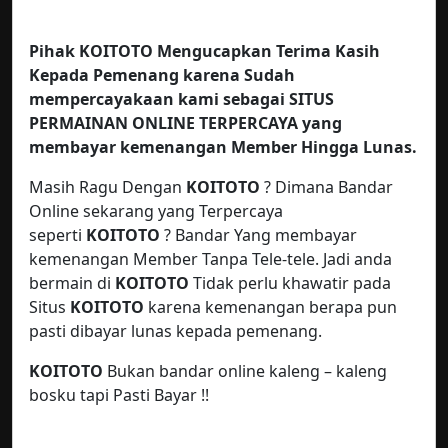
Pihak KOITOTO Mengucapkan Terima Kasih
Kepada Pemenang karena Sudah
mempercayakaan kami sebagai SITUS
PERMAINAN ONLINE TERPERCAYA yang
membayar kemenangan Member Hingga Lunas.
Masih Ragu Dengan
KOITOTO
? Dimana Bandar
Online sekarang yang Terpercaya
seperti
KOITOTO
? Bandar Yang membayar
kemenangan Member Tanpa Tele-tele. Jadi anda
bermain di
KOITOTO
Tidak perlu khawatir pada
Situs
KOITOTO
karena kemenangan berapa pun
pasti dibayar lunas kepada pemenang.
KOITOTO
Bukan bandar online kaleng – kaleng
bosku tapi Pasti Bayar !!