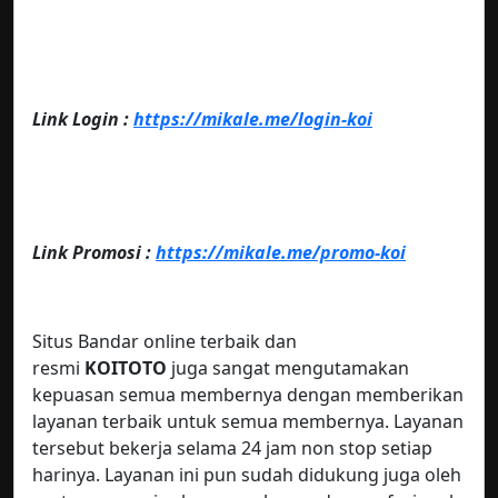
Link Login :
https://mikale.me/login-koi
Link Promosi :
https://mikale.me/promo-koi
Situs Bandar online terbaik dan
resmi
KOITOTO
juga sangat mengutamakan
kepuasan semua membernya dengan memberikan
layanan terbaik untuk semua membernya. Layanan
tersebut bekerja selama 24 jam non stop setiap
harinya. Layanan ini pun sudah didukung juga oleh