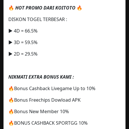
🔥
HOT PROMO DARI KOITOTO
🔥
DISKON TOGEL TERBESAR :
▶️ 4D = 66.5%
▶️ 3D = 59.5%
▶️ 2D = 29.5%
NIKMATI EXTRA BONUS KAMI :
🔥Bonus Cashback Livegame Up to 10%
🔥Bonus Freechips Dowload APK
🔥Bonus New Member 10%
🔥BONUS CASHBACK SPORTGG 10%