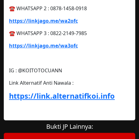
☎️ WHATSAPP 2 : 0878-1458-0918
https://linkjago.me/wa2ofc
☎️ WHATSAPP 3 : 0822-2149-7985
https://linkjago.me/wa3ofc
IG : @KOITOTOCUANN
Link Alternatif Anti Nawala :
https://link.alternatifkoi.info
Bukti JP Lainnya: