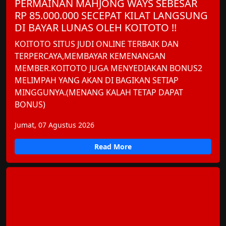
PERMAINAN MAHJONG WAYS SEBESAR
RP 85.000.000 SECEPAT KILAT LANGSUNG
DI BAYAR LUNAS OLEH KOITOTO !!
KOITOTO SITUS JUDI ONLINE TERBAIK DAN
TERPERCAYA,MEMBAYAR KEMENANGAN
MEMBER.KOITOTO JUGA MENYEDIAKAN BONUS2
MELIMPAH YANG AKAN DI BAGIKAN SETIAP
MINGGUNYA.(MENANG KALAH TETAP DAPAT
BONUS)
Jumat, 07 Agustus 2026
Read More