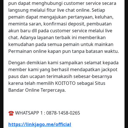
pun dapat menghubungi customer service secara
langsung melalui fitur live chat online. Setiap
pemain dapat mengajukan pertanyaan, keluhan,
meminta saran, konfirmasi deposit, pembuatan
akun baru dll pada customer service melalui live
chat. Adanya layanan terbaik ini memberikan
kemudahan pada semua pemain untuk mainkan
Permainan online kapan pun tanpa batasan waktu.
Dengan demikian kami sampaikan selamat kepada
member kami yang berhasil mendapatkan jackpot
paus dan ucapan terimakasih sebesar-besarnya
karena telah memilih KOITOTO sebagai Situs
Bandar Online Terpercaya.
☎️ WHATSAPP 1 : 0878-1458-0265
https://linkjago.me/official