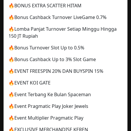
🔥BONUS EXTRA SCATTER HITAM
🔥Bonus Cashback Turnover LiveGame 0.7%
🔥Lomba Panjat Turnover Setiap Minggu Hingga
150 JT Rupiah
🔥Bonus Turnover Slot Up to 0.5%
🔥Bonus Cashback Up to 3% Slot Game
🔥EVENT FREESPIN 20% DAN BUYSPIN 15%
🔥EVENT KOI GATE
🔥Event Terbang Ke Bulan Spaceman
🔥Event Pragmatic Play Joker Jewels
🔥Event Multiplier Pragmatic Play
🔥EXCLUSIVE MERCHANDISE KEREN