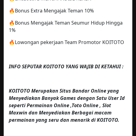
🔥Bonus Extra Mengajak Teman 10%
🔥Bonus Mengajak Teman Seumur Hidup Hingga
1%
🔥Lowongan pekerjaan Team Promotor KOITOTO
INFO SEPUTAR KOITOTO YANG WAJIB DI KETAHUI :
KOITOTO Merupakan Situs Bandar Online yang
Menyediakan Banyak Games dengan Satu User Id
seperti Permainan Online ,Toto Online , Slot
Maxwin dan Menyediakan Berbagai macam
permainan yang seru dan menarik di KOITOTO.