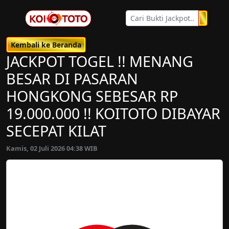
Kembali ke Beranda
JACKPOT TOGEL !! MENANG
BESAR DI PASARAN
HONGKONG SEBESAR RP
19.000.000 !! KOITOTO DIBAYAR
SECEPAT KILAT
Kamis, 02 Juli 2026 04:38 WIB