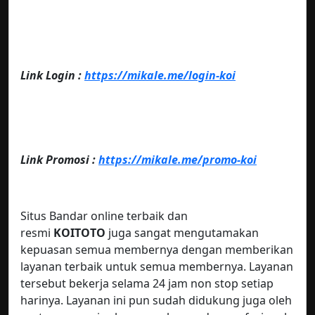
Link Login :
https://mikale.me/login-koi
Link Promosi :
https://mikale.me/promo-koi
Situs Bandar online terbaik dan
resmi
KOITOTO
juga sangat mengutamakan
kepuasan semua membernya dengan memberikan
layanan terbaik untuk semua membernya. Layanan
tersebut bekerja selama 24 jam non stop setiap
harinya. Layanan ini pun sudah didukung juga oleh