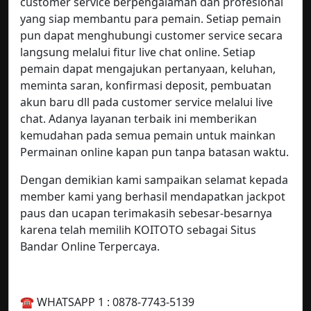
customer service berpengalaman dan profesional
yang siap membantu para pemain. Setiap pemain
pun dapat menghubungi customer service secara
langsung melalui fitur live chat online. Setiap
pemain dapat mengajukan pertanyaan, keluhan,
meminta saran, konfirmasi deposit, pembuatan
akun baru dll pada customer service melalui live
chat. Adanya layanan terbaik ini memberikan
kemudahan pada semua pemain untuk mainkan
Permainan online kapan pun tanpa batasan waktu.
Dengan demikian kami sampaikan selamat kepada
member kami yang berhasil mendapatkan jackpot
paus dan ucapan terimakasih sebesar-besarnya
karena telah memilih KOITOTO sebagai Situs
Bandar Online Terpercaya.
☎️ WHATSAPP 1 : 0878-7743-5139