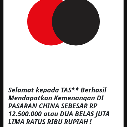
Selamat kepada TAS** Berhasil
Mendapatkan Kemenangan DI
PASARAN CHINA SEBESAR RP
12.500.000 atau DUA BELAS JUTA
LIMA RATUS RIBU RUPIAH !