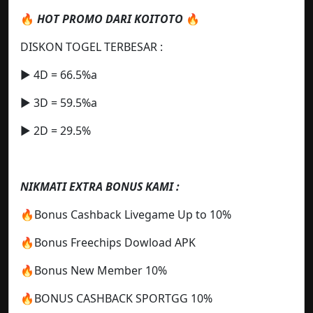
🔥
HOT PROMO DARI KOITOTO
🔥
DISKON TOGEL TERBESAR :
▶️ 4D = 66.5%a
▶️ 3D = 59.5%a
▶️ 2D = 29.5%
NIKMATI EXTRA BONUS KAMI :
🔥Bonus Cashback Livegame Up to 10%
🔥Bonus Freechips Dowload APK
🔥Bonus New Member 10%
🔥BONUS CASHBACK SPORTGG 10%