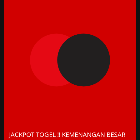
JACKPOT TOGEL !! KEMENANGAN BESAR