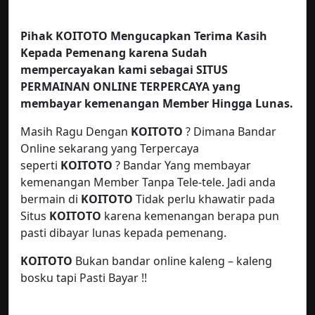
Pihak KOITOTO Mengucapkan Terima Kasih
Kepada Pemenang karena Sudah
mempercayakan kami sebagai SITUS
PERMAINAN ONLINE TERPERCAYA yang
membayar kemenangan Member Hingga Lunas.
Masih Ragu Dengan
KOITOTO
? Dimana Bandar
Online sekarang yang Terpercaya
seperti
KOITOTO
? Bandar Yang membayar
kemenangan Member Tanpa Tele-tele. Jadi anda
bermain di
KOITOTO
Tidak perlu khawatir pada
Situs
KOITOTO
karena kemenangan berapa pun
pasti dibayar lunas kepada pemenang.
KOITOTO
Bukan bandar online kaleng – kaleng
bosku tapi Pasti Bayar !!