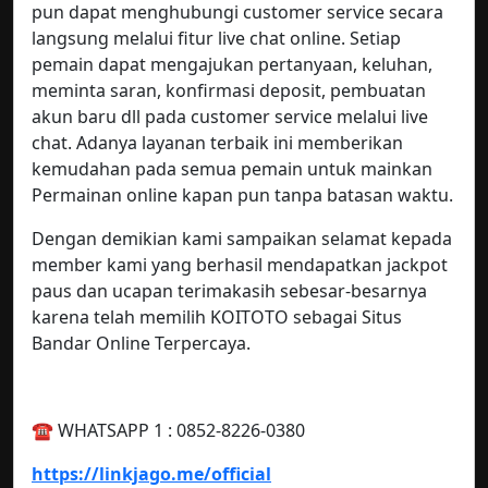
pun dapat menghubungi customer service secara
langsung melalui fitur live chat online. Setiap
pemain dapat mengajukan pertanyaan, keluhan,
meminta saran, konfirmasi deposit, pembuatan
akun baru dll pada customer service melalui live
chat. Adanya layanan terbaik ini memberikan
kemudahan pada semua pemain untuk mainkan
Permainan online kapan pun tanpa batasan waktu.
Dengan demikian kami sampaikan selamat kepada
member kami yang berhasil mendapatkan jackpot
paus dan ucapan terimakasih sebesar-besarnya
karena telah memilih KOITOTO sebagai Situs
Bandar Online Terpercaya.
☎️ WHATSAPP 1 : 0852-8226-0380
https://linkjago.me/official