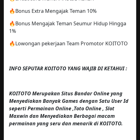
🔥Bonus Extra Mengajak Teman 10%
🔥Bonus Mengajak Teman Seumur Hidup Hingga
1%
🔥Lowongan pekerjaan Team Promotor KOITOTO
INFO SEPUTAR KOITOTO YANG WAJIB DI KETAHUI :
KOITOTO Merupakan Situs Bandar Online yang
Menyediakan Banyak Games dengan Satu User Id
seperti Permainan Online ,Toto Online , Slot
Maxwin dan Menyediakan Berbagai macam
permainan yang seru dan menarik di KOITOTO.