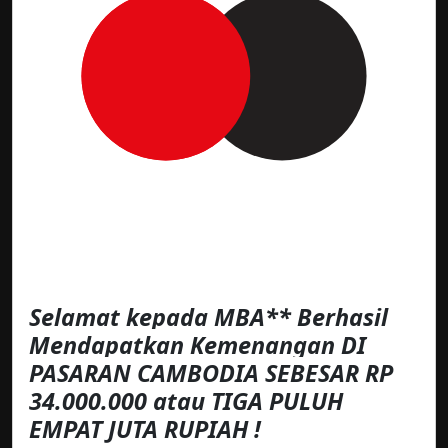
Selamat kepada MBA** Berhasil
Mendapatkan Kemenangan DI
PASARAN CAMBODIA SEBESAR RP
34.000.000 atau TIGA PULUH
EMPAT JUTA RUPIAH !