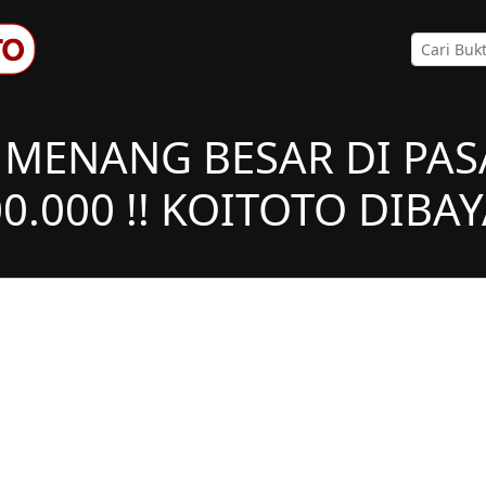
!! MENANG BESAR DI P
0.000 !! KOITOTO DIBA