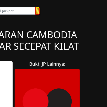
ASARAN CAMBODIA
YAR SECEPAT KILAT
Bukti JP Lainnya: