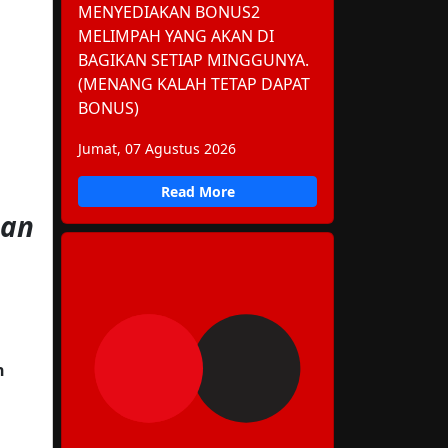
MENYEDIAKAN BONUS2
MELIMPAH YANG AKAN DI
BAGIKAN SETIAP MINGGUNYA.
(MENANG KALAH TETAP DAPAT
BONUS)
Jumat, 07 Agustus 2026
Read More
gan
n