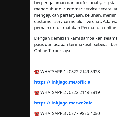
berpengalaman dan profesional yang sia
menghubungi customer service secara lang
mengajukan pertanyaan, keluhan, meminta
customer service melalui live chat. Ada
pemain untuk mainkan Permainan online 
Dengan demikian kami sampaikan selama
paus dan ucapan terimakasih sebesar-be
Online Terpercaya.
☎️ WHATSAPP 1 : 0822-2149-8928
https://linkjago.me/official
☎️ WHATSAPP 2 : 0822-2149-8819
https://linkjago.me/wa2ofc
☎️ WHATSAPP 3 : 0877-9856-4050