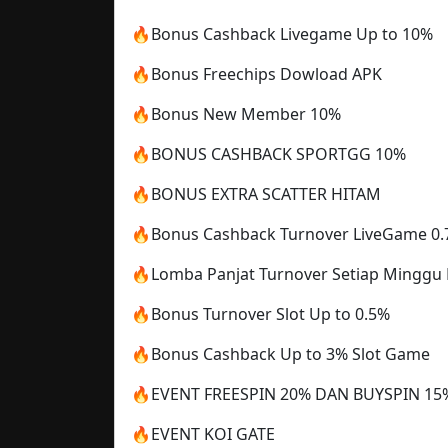
🔥Bonus Cashback Livegame Up to 10%
🔥Bonus Freechips Dowload APK
🔥Bonus New Member 10%
🔥BONUS CASHBACK SPORTGG 10%
🔥BONUS EXTRA SCATTER HITAM
🔥Bonus Cashback Turnover LiveGame 0
🔥Lomba Panjat Turnover Setiap Minggu 
🔥Bonus Turnover Slot Up to 0.5%
🔥Bonus Cashback Up to 3% Slot Game
🔥EVENT FREESPIN 20% DAN BUYSPIN 15
🔥EVENT KOI GATE