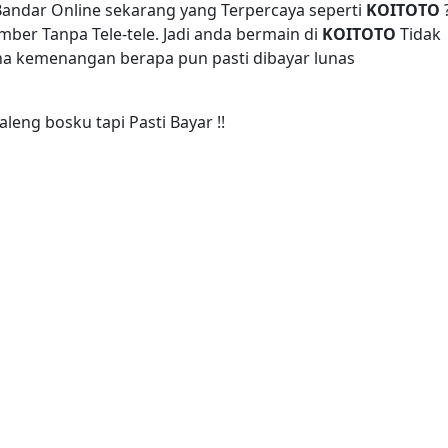
andar Online sekarang yang Terpercaya seperti
KOITOTO
r Tanpa Tele-tele. Jadi anda bermain di
KOITOTO
Tidak
a kemenangan berapa pun pasti dibayar lunas
leng bosku tapi Pasti Bayar !!