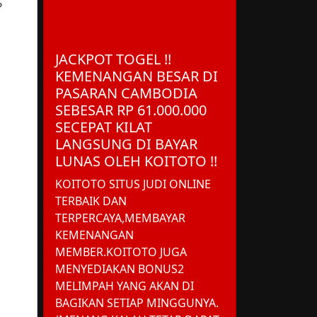
?
JACKPOT TOGEL !!
KEMENANGAN BESAR DI
PASARAN CAMBODIA
SEBESAR RP 61.000.000
SECEPAT KILAT
LANGSUNG DI BAYAR
LUNAS OLEH KOITOTO !!
KOITOTO SITUS JUDI ONLINE
TERBAIK DAN
TERPERCAYA,MEMBAYAR
KEMENANGAN
MEMBER.KOITOTO JUGA
MENYEDIAKAN BONUS2
MELIMPAH YANG AKAN DI
BAGIKAN SETIAP MINGGUNYA.