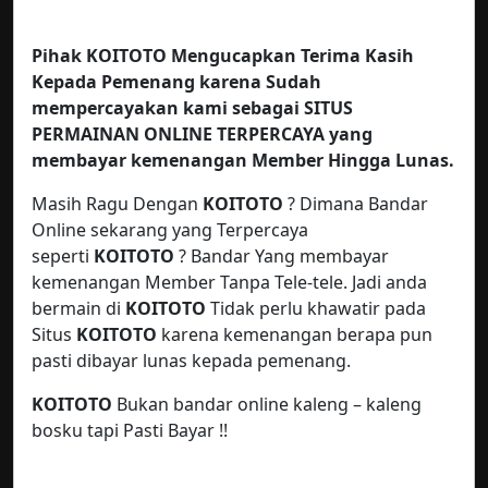
Pihak KOITOTO Mengucapkan Terima Kasih
Kepada Pemenang karena Sudah
mempercayakan kami sebagai SITUS
PERMAINAN ONLINE TERPERCAYA yang
membayar kemenangan Member Hingga Lunas.
Masih Ragu Dengan
KOITOTO
? Dimana Bandar
Online sekarang yang Terpercaya
seperti
KOITOTO
? Bandar Yang membayar
kemenangan Member Tanpa Tele-tele. Jadi anda
bermain di
KOITOTO
Tidak perlu khawatir pada
Situs
KOITOTO
karena kemenangan berapa pun
pasti dibayar lunas kepada pemenang.
KOITOTO
Bukan bandar online kaleng – kaleng
bosku tapi Pasti Bayar !!