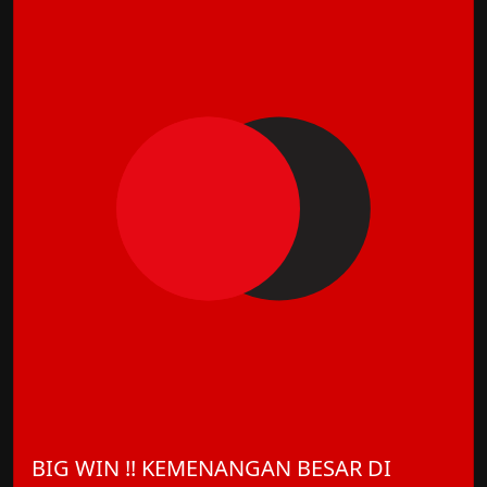
BIG WIN !! KEMENANGAN BESAR DI