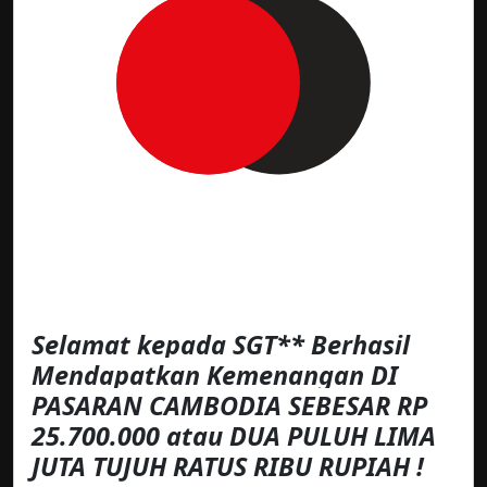
Selamat kepada SGT** Berhasil
Mendapatkan Kemenangan DI
PASARAN CAMBODIA SEBESAR RP
25.700.000 atau DUA PULUH LIMA
JUTA TUJUH RATUS RIBU RUPIAH !