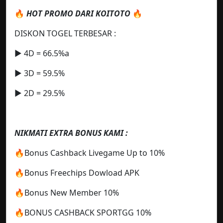
🔥
HOT PROMO DARI KOITOTO
🔥
DISKON TOGEL TERBESAR :
▶️ 4D = 66.5%a
▶️ 3D = 59.5%
▶️ 2D = 29.5%
NIKMATI EXTRA BONUS KAMI :
🔥Bonus Cashback Livegame Up to 10%
🔥Bonus Freechips Dowload APK
🔥Bonus New Member 10%
🔥BONUS CASHBACK SPORTGG 10%