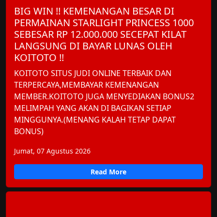
BIG WIN !! KEMENANGAN BESAR DI
PERMAINAN STARLIGHT PRINCESS 1000
SEBESAR RP 12.000.000 SECEPAT KILAT
LANGSUNG DI BAYAR LUNAS OLEH
KOITOTO !!
KOITOTO SITUS JUDI ONLINE TERBAIK DAN
TERPERCAYA,MEMBAYAR KEMENANGAN
MEMBER.KOITOTO JUGA MENYEDIAKAN BONUS2
MELIMPAH YANG AKAN DI BAGIKAN SETIAP
MINGGUNYA.(MENANG KALAH TETAP DAPAT
BONUS)
Jumat, 07 Agustus 2026
Read More