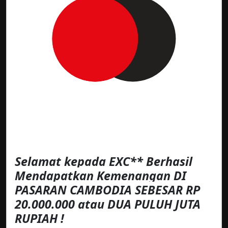
Selamat kepada EXC** Berhasil
Mendapatkan Kemenangan DI
PASARAN CAMBODIA SEBESAR RP
20.000.000 atau DUA PULUH JUTA
RUPIAH !