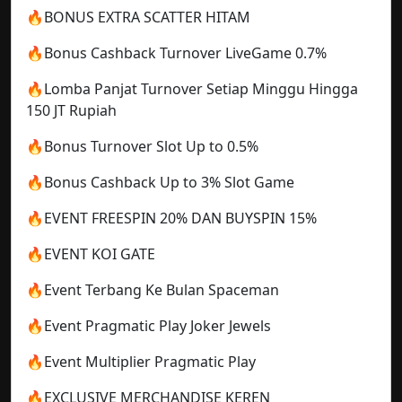
🔥BONUS EXTRA SCATTER HITAM
🔥Bonus Cashback Turnover LiveGame 0.7%
🔥Lomba Panjat Turnover Setiap Minggu Hingga
150 JT Rupiah
🔥Bonus Turnover Slot Up to 0.5%
🔥Bonus Cashback Up to 3% Slot Game
🔥EVENT FREESPIN 20% DAN BUYSPIN 15%
🔥EVENT KOI GATE
🔥Event Terbang Ke Bulan Spaceman
🔥Event Pragmatic Play Joker Jewels
🔥Event Multiplier Pragmatic Play
🔥EXCLUSIVE MERCHANDISE KEREN