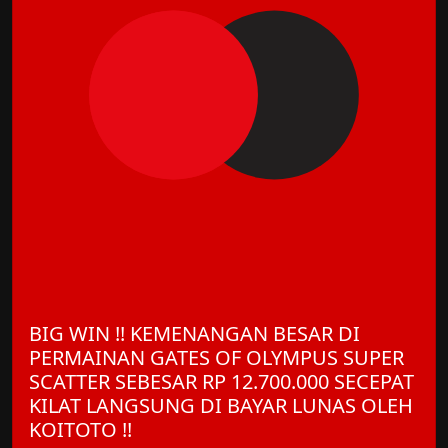
BIG WIN !! KEMENANGAN BESAR DI
PERMAINAN GATES OF OLYMPUS SUPER
SCATTER SEBESAR RP 12.700.000 SECEPAT
KILAT LANGSUNG DI BAYAR LUNAS OLEH
KOITOTO !!