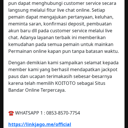
pun dapat menghubungi customer service secara
langsung melalui fitur live chat online. Setiap
pemain dapat mengajukan pertanyaan, keluhan,
meminta saran, konfirmasi deposit, pembuatan
akun baru dll pada customer service melalui live
chat. Adanya layanan terbaik ini memberikan
kemudahan pada semua pemain untuk mainkan
Permainan online kapan pun tanpa batasan waktu.
Dengan demikian kami sampaikan selamat kepada
member kami yang berhasil mendapatkan jackpot
paus dan ucapan terimakasih sebesar-besarnya
karena telah memilih KOITOTO sebagai Situs
Bandar Online Terpercaya.
☎️ WHATSAPP 1 : 0853-8570-7754
https://linkjago.me/official