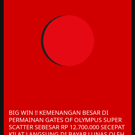
BIG WIN !! KEMENANGAN BESAR DI
PERMAINAN GATES OF OLYMPUS SUPER
SCATTER SEBESAR RP 12.700.000 SECEPAT
KILAT LANGSUNG DI BAYAR LUNAS OLEH