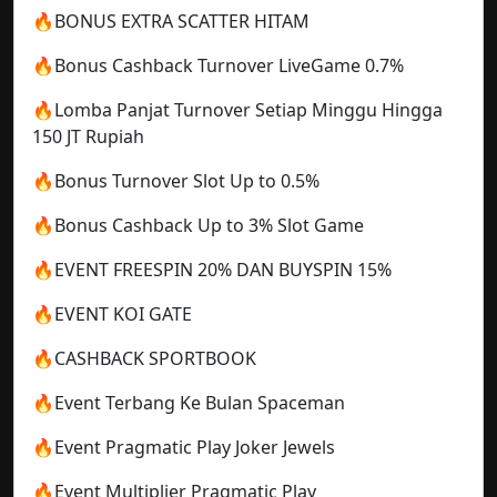
🔥BONUS EXTRA SCATTER HITAM
🔥Bonus Cashback Turnover LiveGame 0.7%
🔥Lomba Panjat Turnover Setiap Minggu Hingga
150 JT Rupiah
🔥Bonus Turnover Slot Up to 0.5%
🔥Bonus Cashback Up to 3% Slot Game
🔥EVENT FREESPIN 20% DAN BUYSPIN 15%
🔥EVENT KOI GATE
🔥
CASHBACK SPORTBOOK
🔥Event Terbang Ke Bulan Spaceman
🔥Event Pragmatic Play Joker Jewels
🔥Event Multiplier Pragmatic Play