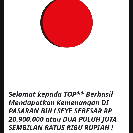
Selamat kepada TOP** Berhasil
Mendapatkan Kemenangan DI
PASARAN BULLSEYE SEBESAR RP
20.900.000 atau DUA PULUH JUTA
SEMBILAN RATUS RIBU RUPIAH !