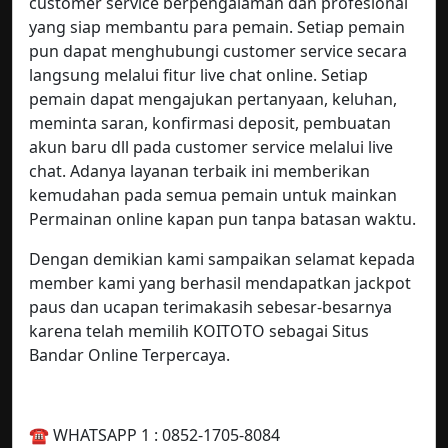
customer service berpengalaman dan profesional
yang siap membantu para pemain. Setiap pemain
pun dapat menghubungi customer service secara
langsung melalui fitur live chat online. Setiap
pemain dapat mengajukan pertanyaan, keluhan,
meminta saran, konfirmasi deposit, pembuatan
akun baru dll pada customer service melalui live
chat. Adanya layanan terbaik ini memberikan
kemudahan pada semua pemain untuk mainkan
Permainan online kapan pun tanpa batasan waktu.
Dengan demikian kami sampaikan selamat kepada
member kami yang berhasil mendapatkan jackpot
paus dan ucapan terimakasih sebesar-besarnya
karena telah memilih KOITOTO sebagai Situs
Bandar Online Terpercaya.
☎️ WHATSAPP 1 : 0852-1705-8084