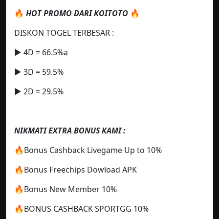
🔥
HOT PROMO DARI KOITOTO
🔥
DISKON TOGEL TERBESAR :
▶️ 4D = 66.5%a
▶️ 3D = 59.5%
▶️ 2D = 29.5%
NIKMATI EXTRA BONUS KAMI :
🔥Bonus Cashback Livegame Up to 10%
🔥Bonus Freechips Dowload APK
🔥Bonus New Member 10%
🔥BONUS CASHBACK SPORTGG 10%