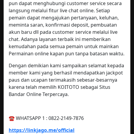
pun dapat menghubungi customer service secara
langsung melalui fitur live chat online. Setiap
pemain dapat mengajukan pertanyaan, keluhan,
meminta saran, konfirmasi deposit, pembuatan
akun baru dll pada customer service melalui live
chat. Adanya layanan terbaik ini memberikan
kemudahan pada semua pemain untuk mainkan
Permainan online kapan pun tanpa batasan waktu.
Dengan demikian kami sampaikan selamat kepada
member kami yang berhasil mendapatkan jackpot
paus dan ucapan terimakasih sebesar-besarnya
karena telah memilih KOITOTO sebagai Situs
Bandar Online Terpercaya.
☎️ WHATSAPP 1 : 0822-2149-7876
https://linkjago.me/official