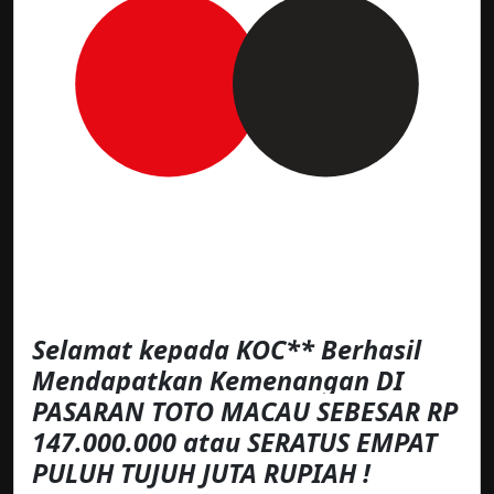
Selamat kepada KOC** Berhasil
Mendapatkan Kemenangan DI
PASARAN TOTO MACAU SEBESAR RP
147.000.000 atau SERATUS EMPAT
PULUH TUJUH JUTA RUPIAH !