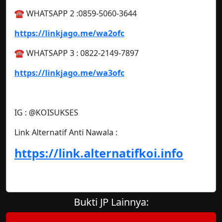
☎️ WHATSAPP 2 :0859-5060-3644
https://linkjago.me/wa2ofc
☎️ WHATSAPP 3 : 0822-2149-7897
https://linkjago.me/wa3ofc
IG : @KOISUKSES
Link Alternatif Anti Nawala :
https://link.alternatifkoi.info
Bukti JP Lainnya: