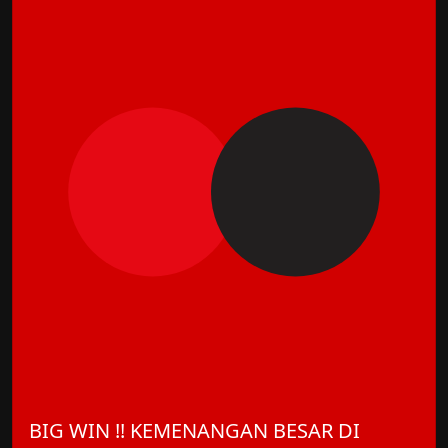
BIG WIN !! KEMENANGAN BESAR DI