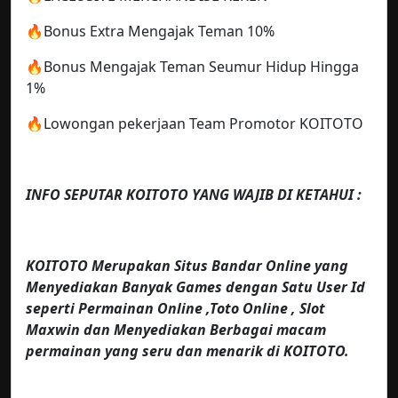
🔥Bonus Extra Mengajak Teman 10%
🔥Bonus Mengajak Teman Seumur Hidup Hingga
1%
🔥Lowongan pekerjaan Team Promotor KOITOTO
INFO SEPUTAR KOITOTO YANG WAJIB DI KETAHUI :
KOITOTO Merupakan Situs Bandar Online yang
Menyediakan Banyak Games dengan Satu User Id
seperti Permainan Online ,Toto Online , Slot
Maxwin dan Menyediakan Berbagai macam
permainan yang seru dan menarik di KOITOTO.