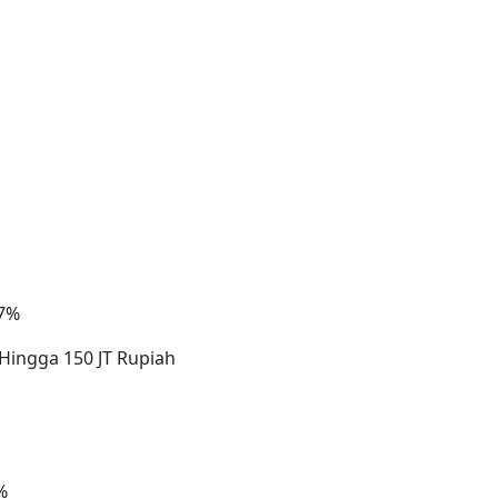
.7%
Hingga 150 JT Rupiah
%