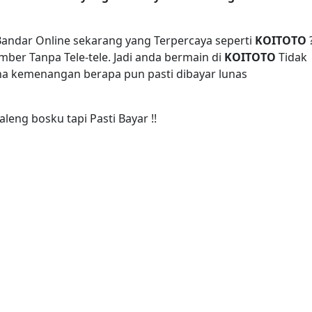
andar Online sekarang yang Terpercaya seperti
KOITOTO
r Tanpa Tele-tele. Jadi anda bermain di
KOITOTO
Tidak
a kemenangan berapa pun pasti dibayar lunas
leng bosku tapi Pasti Bayar !!