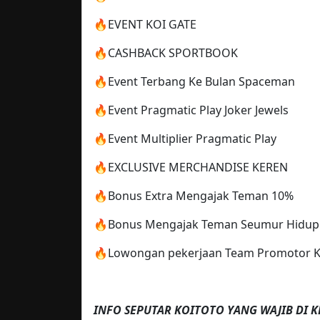
🔥EVENT KOI GATE
🔥
CASHBACK SPORTBOOK
🔥Event Terbang Ke Bulan Spaceman
🔥Event Pragmatic Play Joker Jewels
🔥Event Multiplier Pragmatic Play
🔥EXCLUSIVE MERCHANDISE KEREN
🔥Bonus Extra Mengajak Teman 10%
🔥Bonus Mengajak Teman Seumur Hidup
🔥Lowongan pekerjaan Team Promotor 
INFO SEPUTAR KOITOTO YANG WAJIB DI K