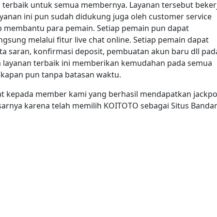
erbaik untuk semua membernya. Layanan tersebut beker
ayanan ini pun sudah didukung juga oleh customer service
p membantu para pemain. Setiap pemain pun dapat
sung melalui fitur live chat online. Setiap pemain dapat
 saran, konfirmasi deposit, pembuatan akun baru dll pad
nya layanan terbaik ini memberikan kemudahan pada semua
kapan pun tanpa batasan waktu.
t kepada member kami yang berhasil mendapatkan jackpo
sarnya karena telah memilih KOITOTO sebagai Situs Banda