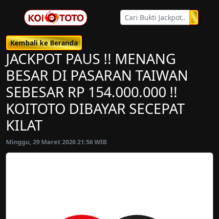
Kembali ke Beranda
JACKPOT PAUS !! MENANG
BESAR DI PASARAN TAIWAN
SEBESAR RP 154.000.000 !!
KOITOTO DIBAYAR SECEPAT
KILAT
Minggu, 29 Maret 2026 21:56 WIB