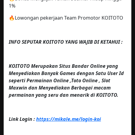
1%
🔥Lowongan pekerjaan Team Promotor KOITOTO
INFO SEPUTAR KOITOTO YANG WAJIB DI KETAHUI :
KOITOTO Merupakan Situs Bandar Online yang
Menyediakan Banyak Games dengan Satu User Id
seperti Permainan Online ,Toto Online , Slot
Maxwin dan Menyediakan Berbagai macam
permainan yang seru dan menarik di KOITOTO.
Link Login :
https://mikale.me/login-koi