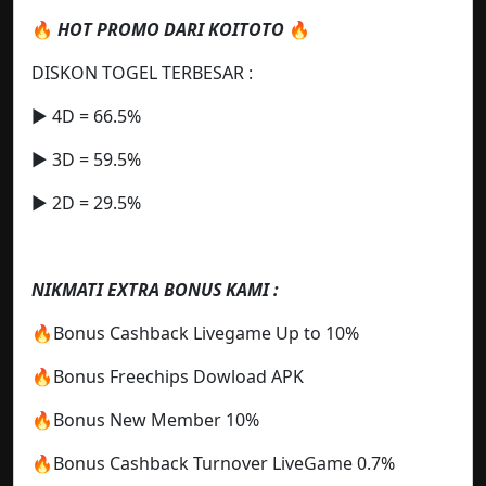
🔥
HOT PROMO DARI KOITOTO
🔥
DISKON TOGEL TERBESAR :
▶️ 4D = 66.5%
▶️ 3D = 59.5%
▶️ 2D = 29.5%
NIKMATI EXTRA BONUS KAMI :
🔥Bonus Cashback Livegame Up to 10%
🔥Bonus Freechips Dowload APK
🔥Bonus New Member 10%
🔥Bonus Cashback Turnover LiveGame 0.7%