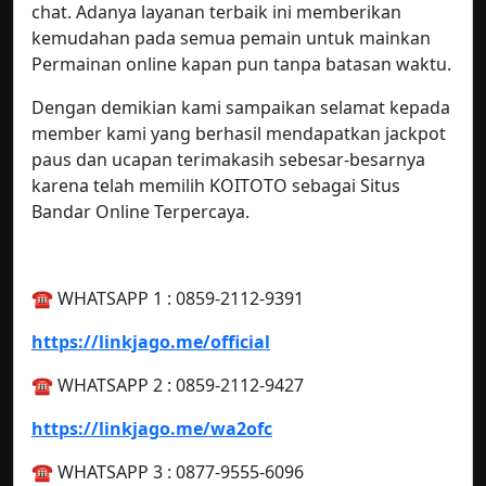
chat. Adanya layanan terbaik ini memberikan
kemudahan pada semua pemain untuk mainkan
Permainan online kapan pun tanpa batasan waktu.
Dengan demikian kami sampaikan selamat kepada
member kami yang berhasil mendapatkan jackpot
paus dan ucapan terimakasih sebesar-besarnya
karena telah memilih KOITOTO sebagai Situs
Bandar Online Terpercaya.
☎️ WHATSAPP 1 : 0859-2112-9391
https://linkjago.me/official
☎️ WHATSAPP 2 : 0859-2112-9427
https://linkjago.me/wa2ofc
☎️ WHATSAPP 3 : 0877-9555-6096