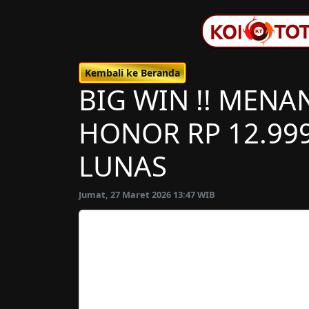
Kembali ke Beranda
BIG WIN !! MEN
HONOR RP 12.999
LUNAS
Jumat, 27 Maret 2026 13:47 WIB