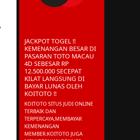
?
JACKPOT TOGEL !!
KEMENANGAN BESAR DI
PASARAN TOTO MACAU
4D SEBESAR RP
12.500.000 SECEPAT
KILAT LANGSUNG DI
BAYAR LUNAS OLEH
KOITOTO !!
KOITOTO SITUS JUDI ONLINE
TERBAIK DAN
TERPERCAYA,MEMBAYAR
KEMENANGAN
MEMBER.KOITOTO JUGA