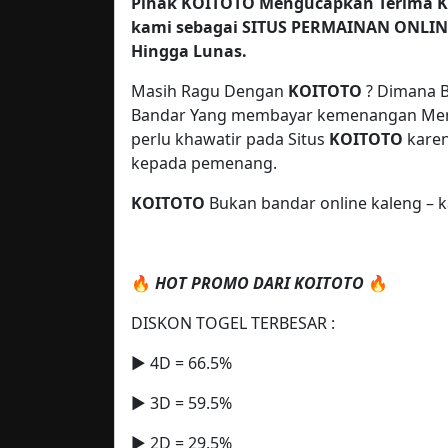
Pihak KOITOTO Mengucapkan Terima 
kami sebagai SITUS PERMAINAN ONLI
Hingga Lunas.
Masih Ragu Dengan
KOITOTO
? Dimana B
Bandar Yang membayar kemenangan Membe
perlu khawatir pada Situs
KOITOTO
karen
kepada pemenang.
KOITOTO
Bukan bandar online kaleng – ka
🔥
HOT PROMO DARI KOITOTO
🔥
DISKON TOGEL TERBESAR :
▶️ 4D = 66.5%
▶️ 3D = 59.5%
▶️ 2D = 29.5%