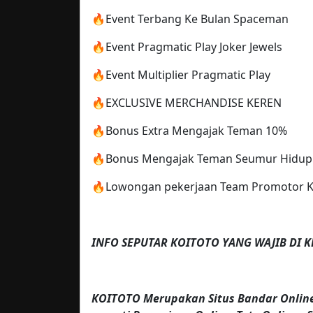
🔥Event Terbang Ke Bulan Spaceman
🔥Event Pragmatic Play Joker Jewels
🔥Event Multiplier Pragmatic Play
🔥EXCLUSIVE MERCHANDISE KEREN
🔥Bonus Extra Mengajak Teman 10%
🔥Bonus Mengajak Teman Seumur Hidup
🔥Lowongan pekerjaan Team Promotor 
INFO SEPUTAR KOITOTO YANG WAJIB DI K
KOITOTO Merupakan Situs Bandar Onlin