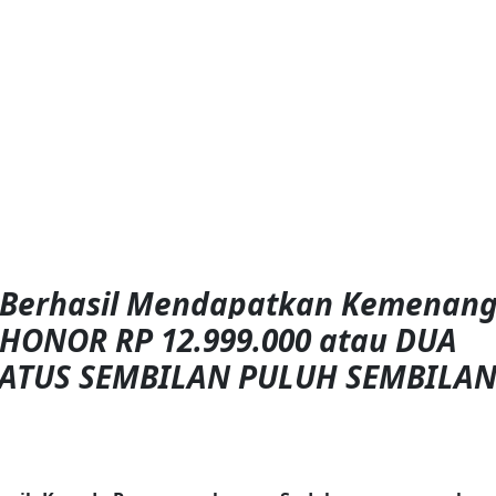
 Berhasil Mendapatkan Kemenan
HONOR RP 12.999.000 atau DUA
RATUS SEMBILAN PULUH SEMBILA