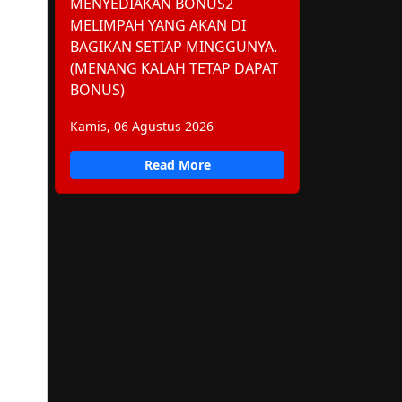
MENYEDIAKAN BONUS2
MELIMPAH YANG AKAN DI
BAGIKAN SETIAP MINGGUNYA.
(MENANG KALAH TETAP DAPAT
BONUS)
Kamis, 06 Agustus 2026
Read More