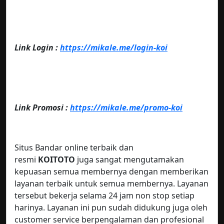
Link Login :
https://mikale.me/login-koi
Link Promosi :
https://mikale.me/promo-koi
Situs Bandar online terbaik dan
resmi
KOITOTO
juga sangat mengutamakan
kepuasan semua membernya dengan memberikan
layanan terbaik untuk semua membernya. Layanan
tersebut bekerja selama 24 jam non stop setiap
harinya. Layanan ini pun sudah didukung juga oleh
customer service berpengalaman dan profesional