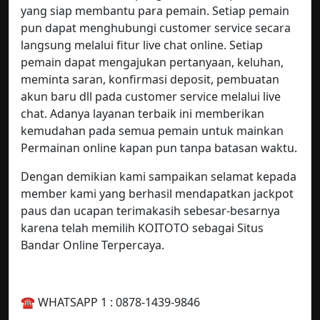
yang siap membantu para pemain. Setiap pemain
pun dapat menghubungi customer service secara
langsung melalui fitur live chat online. Setiap
pemain dapat mengajukan pertanyaan, keluhan,
meminta saran, konfirmasi deposit, pembuatan
akun baru dll pada customer service melalui live
chat. Adanya layanan terbaik ini memberikan
kemudahan pada semua pemain untuk mainkan
Permainan online kapan pun tanpa batasan waktu.
Dengan demikian kami sampaikan selamat kepada
member kami yang berhasil mendapatkan jackpot
paus dan ucapan terimakasih sebesar-besarnya
karena telah memilih KOITOTO sebagai Situs
Bandar Online Terpercaya.
☎️ WHATSAPP 1 : 0878-1439-9846