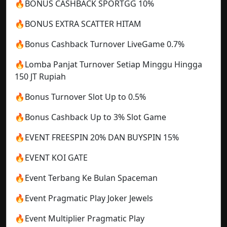
🔥BONUS CASHBACK SPORTGG 10%
🔥BONUS EXTRA SCATTER HITAM
🔥Bonus Cashback Turnover LiveGame 0.7%
🔥Lomba Panjat Turnover Setiap Minggu Hingga
150 JT Rupiah
🔥Bonus Turnover Slot Up to 0.5%
🔥Bonus Cashback Up to 3% Slot Game
🔥EVENT FREESPIN 20% DAN BUYSPIN 15%
🔥EVENT KOI GATE
🔥Event Terbang Ke Bulan Spaceman
🔥Event Pragmatic Play Joker Jewels
🔥Event Multiplier Pragmatic Play