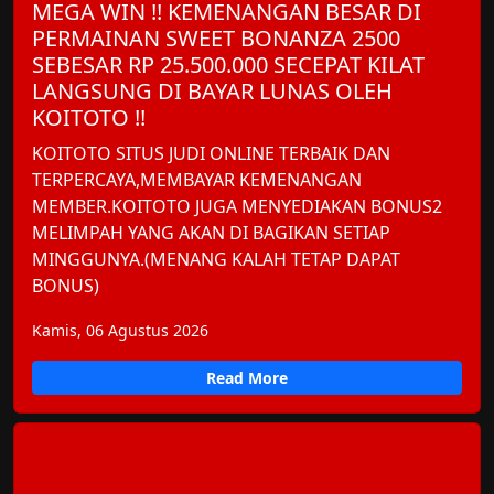
MEGA WIN !! KEMENANGAN BESAR DI
PERMAINAN SWEET BONANZA 2500
SEBESAR RP 25.500.000 SECEPAT KILAT
LANGSUNG DI BAYAR LUNAS OLEH
KOITOTO !!
KOITOTO SITUS JUDI ONLINE TERBAIK DAN
TERPERCAYA,MEMBAYAR KEMENANGAN
MEMBER.KOITOTO JUGA MENYEDIAKAN BONUS2
MELIMPAH YANG AKAN DI BAGIKAN SETIAP
MINGGUNYA.(MENANG KALAH TETAP DAPAT
BONUS)
Kamis, 06 Agustus 2026
Read More