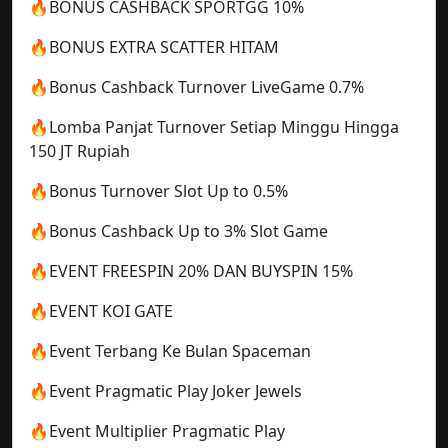
🔥BONUS CASHBACK SPORTGG 10%
🔥BONUS EXTRA SCATTER HITAM
🔥Bonus Cashback Turnover LiveGame 0.7%
🔥Lomba Panjat Turnover Setiap Minggu Hingga
150 JT Rupiah
🔥Bonus Turnover Slot Up to 0.5%
🔥Bonus Cashback Up to 3% Slot Game
🔥EVENT FREESPIN 20% DAN BUYSPIN 15%
🔥EVENT KOI GATE
🔥Event Terbang Ke Bulan Spaceman
🔥Event Pragmatic Play Joker Jewels
🔥Event Multiplier Pragmatic Play