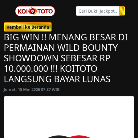
Kembali ke Beranda
BIG WIN !! MENANG BESAR DI
PERMAINAN WILD BOUNTY
SHOWDOWN SEBESAR RP
10.000.000 !!! KOITOTO
LANGSUNG BAYAR LUNAS
Jumat, 15 Mei 2026 07:37 WIB