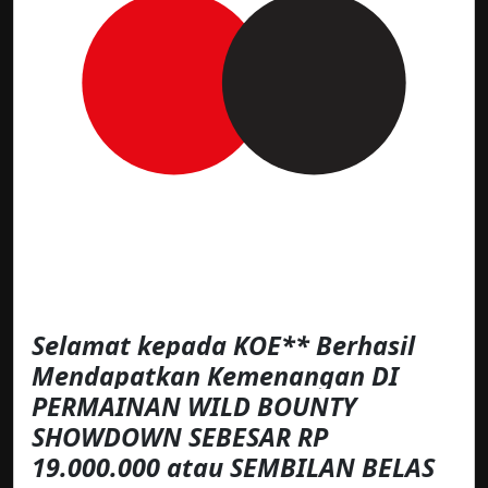
Selamat kepada KOE** Berhasil
Mendapatkan Kemenangan DI
PERMAINAN WILD BOUNTY
SHOWDOWN SEBESAR RP
19.000.000 atau SEMBILAN BELAS