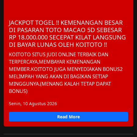
JACKPOT TOGEL !! KEMENANGAN BESAR
DI PASARAN TOTO MACAO 5D SEBESAR
RP 18.000.000 SECEPAT KILAT LANGSUNG
DI BAYAR LUNAS OLEH KOITOTO !!
KOITOTO SITUS JUDI ONLINE TERBAIK DAN
TERPERCAYA,MEMBAYAR KEMENANGAN
MEMBER.KOITOTO JUGA MENYEDIAKAN BONUS2
MELIMPAH YANG AKAN DI BAGIKAN SETIAP
MINGGUNYA.(MENANG KALAH TETAP DAPAT
BONUS)
Senin, 10 Agustus 2026
Read More