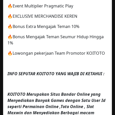
🔥Event Multiplier Pragmatic Play
🔥EXCLUSIVE MERCHANDISE KEREN
🔥Bonus Extra Mengajak Teman 10%
🔥Bonus Mengajak Teman Seumur Hidup Hingga
1%
🔥Lowongan pekerjaan Team Promotor KOITOTO
INFO SEPUTAR KOITOTO YANG WAJIB DI KETAHUI :
KOITOTO Merupakan Situs Bandar Online yang
Menyediakan Banyak Games dengan Satu User Id
seperti Permainan Online ,Toto Online , Slot
Maxwin dan Menyediakan Berbagai macam