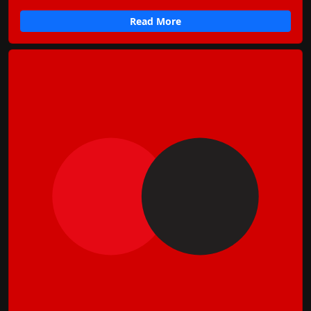
Read More