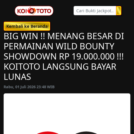
Kembali ke Beranda
BIG WIN !! MENANG BESAR DI
PERMAINAN WILD BOUNTY
SHOWDOWN RP 19.000.000 !!!
KOITOTO LANGSUNG BAYAR
LUNAS
Rabu, 01 Juli 2026 23:48 WIB