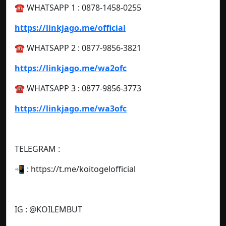
☎️ WHATSAPP 1 : 0878-1458-0255
https://linkjago.me/official
☎️ WHATSAPP 2 : 0877-9856-3821
https://linkjago.me/wa2ofc
☎️ WHATSAPP 3 : 0877-9856-3773
https://linkjago.me/wa3ofc
TELEGRAM :
📲 : https://t.me/koitogelofficial
IG : @KOILEMBUT