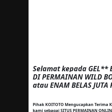
Selamat kepada GEL**
DI PERMAINAN WILD B
atau ENAM BELAS JUTA 
Pihak KOITOTO Mengucapkan Terima 
kami sebagai SITUS PERMAINAN ONLI