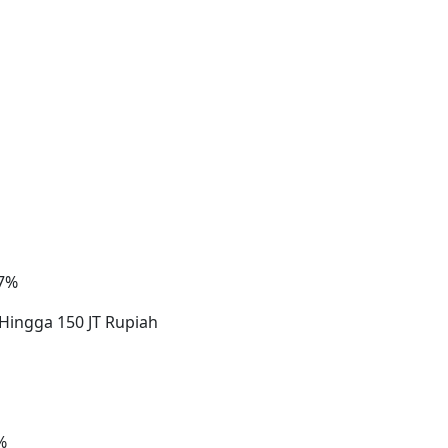
.7%
Hingga 150 JT Rupiah
%