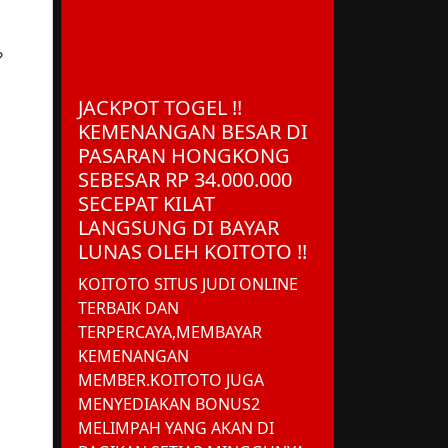
?
JACKPOT TOGEL !!
KEMENANGAN BESAR DI
PASARAN HONGKONG
SEBESAR RP 34.000.000
SECEPAT KILAT
LANGSUNG DI BAYAR
LUNAS OLEH KOITOTO !!
KOITOTO SITUS JUDI ONLINE
TERBAIK DAN
TERPERCAYA,MEMBAYAR
KEMENANGAN
MEMBER.KOITOTO JUGA
MENYEDIAKAN BONUS2
MELIMPAH YANG AKAN DI