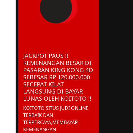
JACKPOT PAUS !!
KEMENANGAN BESAR DI
PASARAN KING KONG 4D
SEBESAR RP 120.000.000
SECEPAT KILAT
LANGSUNG DI BAYAR
LUNAS OLEH KOITOTO !!
KOITOTO SITUS JUDI ONLINE
TERBAIK DAN
TERPERCAYA,MEMBAYAR
KEMENANGAN