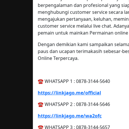
berpengalaman dan profesional yang sia
menghubungi customer service secara lang
mengajukan pertanyaan, keluhan, meminta
customer service melalui live chat. Ada
pemain untuk mainkan Permainan online 
Dengan demikian kami sampaikan selama
paus dan ucapan terimakasih sebesar-be
Online Terpercaya.
☎️ WHATSAPP 1 : 0878-3144-5640
https://linkjago.me/official
☎️ WHATSAPP 2 : 0878-3144-5646
https://linkjago.me/wa2ofc
☎️ WHATSAPP 3 : 0878-3144-5657