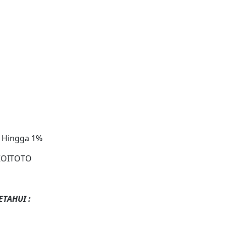
 Hingga 1%
KOITOTO
ETAHUI :