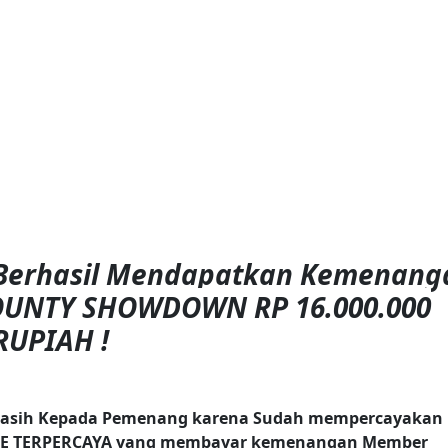
 Berhasil Mendapatkan Kemenang
OUNTY SHOWDOWN RP 16.000.000
RUPIAH !
Kasih Kepada Pemenang karena Sudah mempercayakan
NE TERPERCAYA yang membayar kemenangan Member