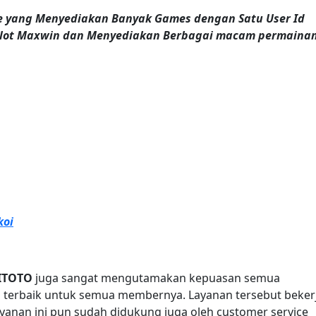
e yang Menyediakan Banyak Games dengan Satu User Id
 , Slot Maxwin dan Menyediakan Berbagai macam permaina
koi
ITOTO
juga sangat mengutamakan kepuasan semua
erbaik untuk semua membernya. Layanan tersebut beker
ayanan ini pun sudah didukung juga oleh customer service