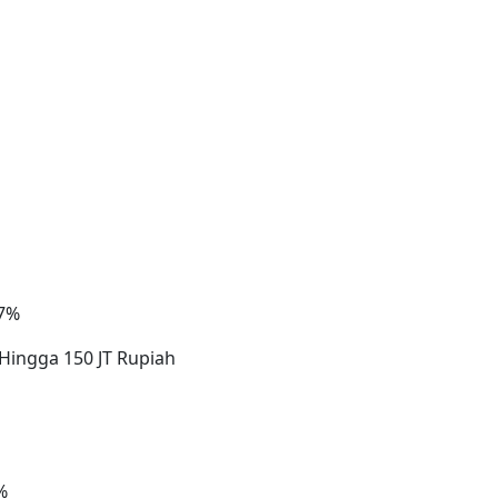
.7%
Hingga 150 JT Rupiah
%