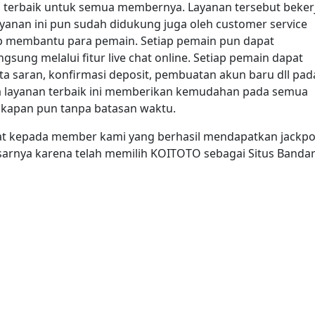
erbaik untuk semua membernya. Layanan tersebut beker
ayanan ini pun sudah didukung juga oleh customer service
p membantu para pemain. Setiap pemain pun dapat
sung melalui fitur live chat online. Setiap pemain dapat
 saran, konfirmasi deposit, pembuatan akun baru dll pad
nya layanan terbaik ini memberikan kemudahan pada semua
kapan pun tanpa batasan waktu.
t kepada member kami yang berhasil mendapatkan jackpo
sarnya karena telah memilih KOITOTO sebagai Situs Banda