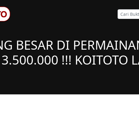
ANG BESAR DI PERMAIN
.500.000 !!! KOITOTO