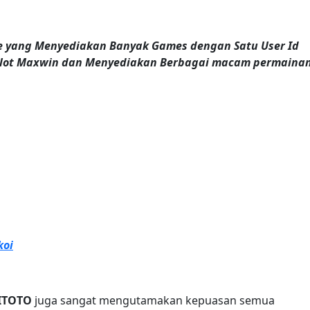
e yang Menyediakan Banyak Games dengan Satu User Id
 , Slot Maxwin dan Menyediakan Berbagai macam permaina
koi
ITOTO
juga sangat mengutamakan kepuasan semua