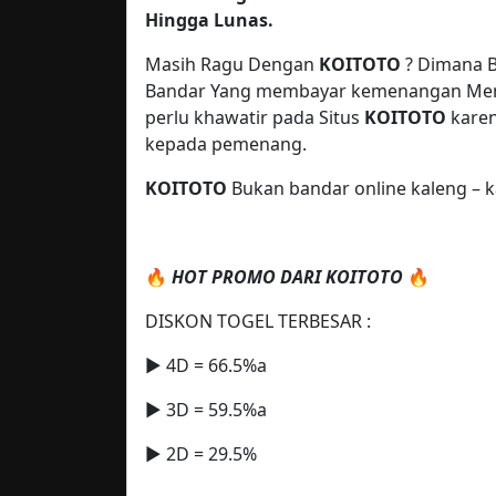
Hingga Lunas.
Masih Ragu Dengan
KOITOTO
? Dimana B
Bandar Yang membayar kemenangan Membe
perlu khawatir pada Situs
KOITOTO
karen
kepada pemenang.
KOITOTO
Bukan bandar online kaleng – ka
🔥
HOT PROMO DARI KOITOTO
🔥
DISKON TOGEL TERBESAR :
▶️ 4D = 66.5%a
▶️ 3D = 59.5%a
▶️ 2D = 29.5%