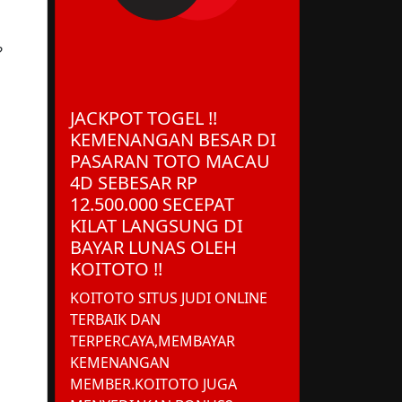
?
JACKPOT TOGEL !!
KEMENANGAN BESAR DI
PASARAN TOTO MACAU
4D SEBESAR RP
12.500.000 SECEPAT
KILAT LANGSUNG DI
BAYAR LUNAS OLEH
KOITOTO !!
KOITOTO SITUS JUDI ONLINE
TERBAIK DAN
TERPERCAYA,MEMBAYAR
KEMENANGAN
MEMBER.KOITOTO JUGA