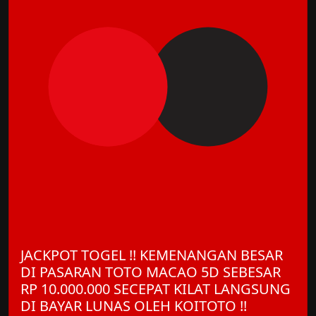
JACKPOT TOGEL !! KEMENANGAN BESAR
DI PASARAN TOTO MACAO 5D SEBESAR
RP 10.000.000 SECEPAT KILAT LANGSUNG
DI BAYAR LUNAS OLEH KOITOTO !!