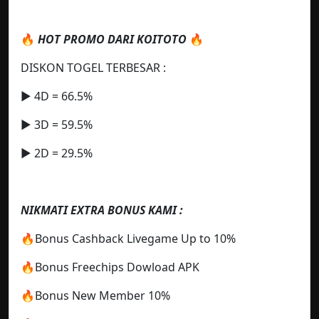
🔥
HOT PROMO DARI KOITOTO
🔥
DISKON TOGEL TERBESAR :
▶️ 4D = 66.5%
▶️ 3D = 59.5%
▶️ 2D = 29.5%
NIKMATI EXTRA BONUS KAMI :
🔥Bonus Cashback Livegame Up to 10%
🔥Bonus Freechips Dowload APK
🔥Bonus New Member 10%