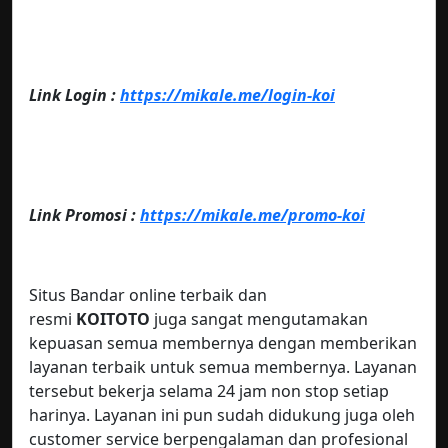
Link Login :
https://mikale.me/login-koi
Link Promosi :
https://mikale.me/promo-koi
Situs Bandar online terbaik dan
resmi
KOITOTO
juga sangat mengutamakan
kepuasan semua membernya dengan memberikan
layanan terbaik untuk semua membernya. Layanan
tersebut bekerja selama 24 jam non stop setiap
harinya. Layanan ini pun sudah didukung juga oleh
customer service berpengalaman dan profesional