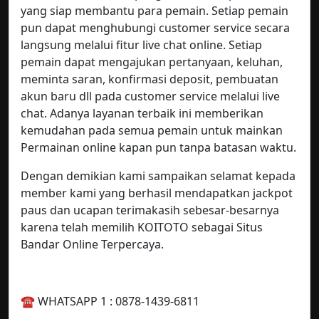
yang siap membantu para pemain. Setiap pemain
pun dapat menghubungi customer service secara
langsung melalui fitur live chat online. Setiap
pemain dapat mengajukan pertanyaan, keluhan,
meminta saran, konfirmasi deposit, pembuatan
akun baru dll pada customer service melalui live
chat. Adanya layanan terbaik ini memberikan
kemudahan pada semua pemain untuk mainkan
Permainan online kapan pun tanpa batasan waktu.
Dengan demikian kami sampaikan selamat kepada
member kami yang berhasil mendapatkan jackpot
paus dan ucapan terimakasih sebesar-besarnya
karena telah memilih KOITOTO sebagai Situs
Bandar Online Terpercaya.
☎️ WHATSAPP 1 : 0878-1439-6811