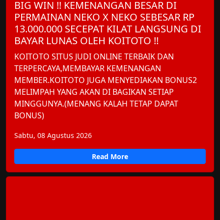
BIG WIN !! KEMENANGAN BESAR DI
PERMAINAN NEKO X NEKO SEBESAR RP
13.000.000 SECEPAT KILAT LANGSUNG DI
BAYAR LUNAS OLEH KOITOTO !!
KOITOTO SITUS JUDI ONLINE TERBAIK DAN
TERPERCAYA,MEMBAYAR KEMENANGAN
MEMBER.KOITOTO JUGA MENYEDIAKAN BONUS2
MELIMPAH YANG AKAN DI BAGIKAN SETIAP
MINGGUNYA.(MENANG KALAH TETAP DAPAT
BONUS)
Sabtu, 08 Agustus 2026
Read More