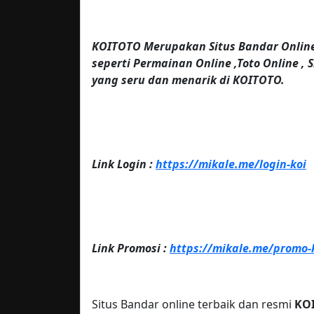
KOITOTO Merupakan Situs Bandar Onlin
seperti Permainan Online ,Toto Online
yang seru dan menarik di KOITOTO.
Link Login :
https://mikale.me/login-koi
Link Promosi :
https://mikale.me/promo-
Situs Bandar online terbaik dan resmi
KO