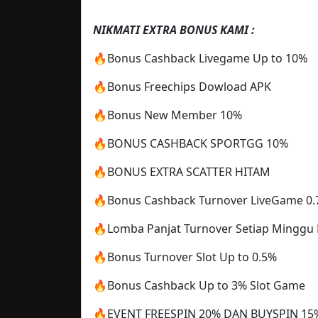
NIKMATI EXTRA BONUS KAMI :
🔥Bonus Cashback Livegame Up to 10%
🔥Bonus Freechips Dowload APK
🔥Bonus New Member 10%
🔥BONUS CASHBACK SPORTGG 10%
🔥BONUS EXTRA SCATTER HITAM
🔥Bonus Cashback Turnover LiveGame 0
🔥Lomba Panjat Turnover Setiap Minggu 
🔥Bonus Turnover Slot Up to 0.5%
🔥Bonus Cashback Up to 3% Slot Game
🔥EVENT FREESPIN 20% DAN BUYSPIN 15