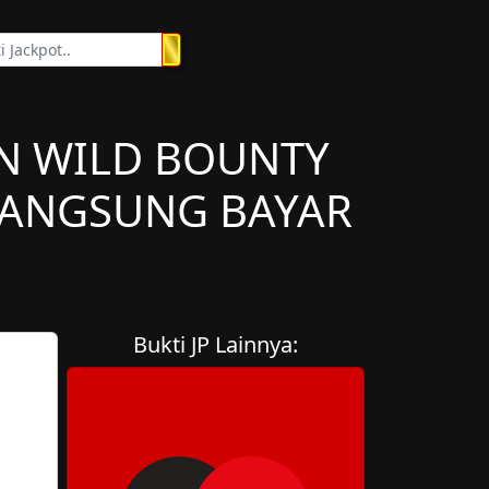
AN WILD BOUNTY
 LANGSUNG BAYAR
Bukti JP Lainnya: