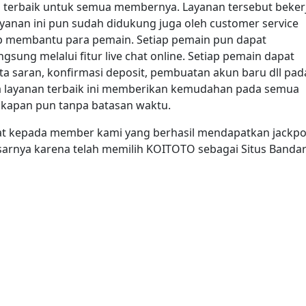
erbaik untuk semua membernya. Layanan tersebut beker
ayanan ini pun sudah didukung juga oleh customer service
p membantu para pemain. Setiap pemain pun dapat
sung melalui fitur live chat online. Setiap pemain dapat
 saran, konfirmasi deposit, pembuatan akun baru dll pad
nya layanan terbaik ini memberikan kemudahan pada semua
kapan pun tanpa batasan waktu.
t kepada member kami yang berhasil mendapatkan jackpo
sarnya karena telah memilih KOITOTO sebagai Situs Banda