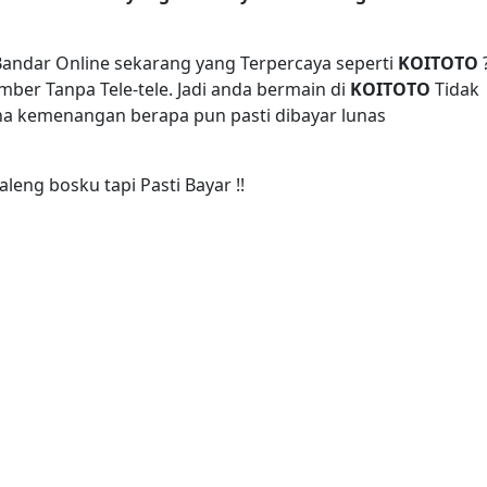
andar Online sekarang yang Terpercaya seperti
KOITOTO
r Tanpa Tele-tele. Jadi anda bermain di
KOITOTO
Tidak
a kemenangan berapa pun pasti dibayar lunas
leng bosku tapi Pasti Bayar !!