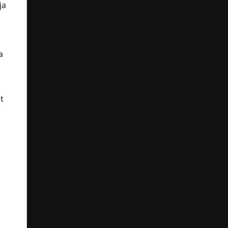
ja
a
t
r