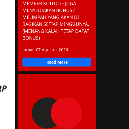
MEMBER.KOITOTO JUGA
MENYEDIAKAN BONUS2
MELIMPAH YANG AKAN DI
BAGIKAN SETIAP MINGGUNYA.
(MENANG KALAH TETAP DAPAT
BONUS)
Jumat, 07 Agustus 2026
Read More
RP