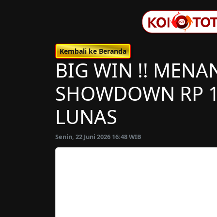
Kembali ke Beranda
BIG WIN !! MEN
SHOWDOWN RP 11
LUNAS
Senin, 22 Juni 2026 16:48 WIB