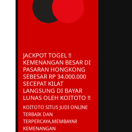
JACKPOT TOGEL !!
KEMENANGAN BESAR DI
PASARAN HONGKONG
SEBESAR RP 34.000.000
SECEPAT KILAT
LANGSUNG DI BAYAR
LUNAS OLEH KOITOTO !!
KOITOTO SITUS JUDI ONLINE
TERBAIK DAN
TERPERCAYA,MEMBAYAR
KEMENANGAN