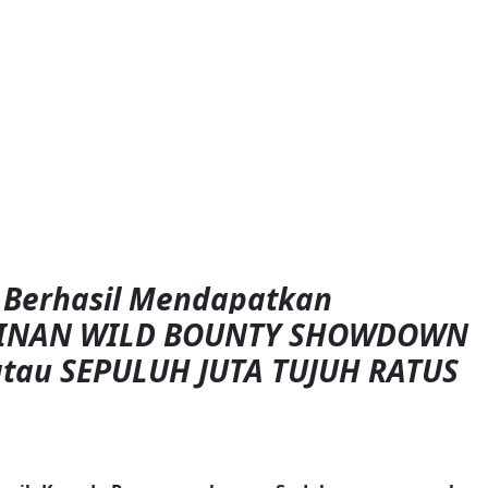
 Berhasil Mendapatkan
AINAN WILD BOUNTY SHOWDOWN
 atau SEPULUH JUTA TUJUH RATUS