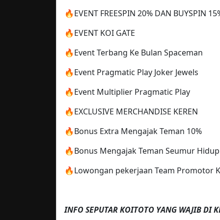
🔥EVENT FREESPIN 20% DAN BUYSPIN 15
🔥EVENT KOI GATE
🔥Event Terbang Ke Bulan Spaceman
🔥Event Pragmatic Play Joker Jewels
🔥Event Multiplier Pragmatic Play
🔥EXCLUSIVE MERCHANDISE KEREN
🔥Bonus Extra Mengajak Teman 10%
🔥Bonus Mengajak Teman Seumur Hidup
🔥Lowongan pekerjaan Team Promotor 
INFO SEPUTAR KOITOTO YANG WAJIB DI K