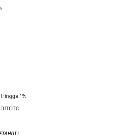
%
 Hingga 1%
KOITOTO
ETAHUI :