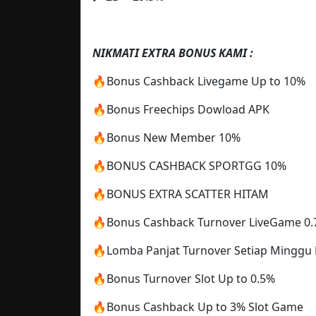
NIKMATI EXTRA BONUS KAMI :
🔥Bonus Cashback Livegame Up to 10%
🔥Bonus Freechips Dowload APK
🔥Bonus New Member 10%
🔥BONUS CASHBACK SPORTGG 10%
🔥BONUS EXTRA SCATTER HITAM
🔥Bonus Cashback Turnover LiveGame 0
🔥Lomba Panjat Turnover Setiap Minggu 
🔥Bonus Turnover Slot Up to 0.5%
🔥Bonus Cashback Up to 3% Slot Game