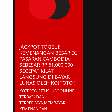
JACKPOT TOGEL !!
KEMENANGAN BESAR DI
PASARAN CAMBODIA
SEBESAR RP 61.000.000
SECEPAT KILAT
LANGSUNG DI BAYAR
LUNAS OLEH KOITOTO !!
KOITOTO SITUS JUDI ONLINE
TERBAIK DAN
TERPERCAYA,MEMBAYAR
KEMENANGAN