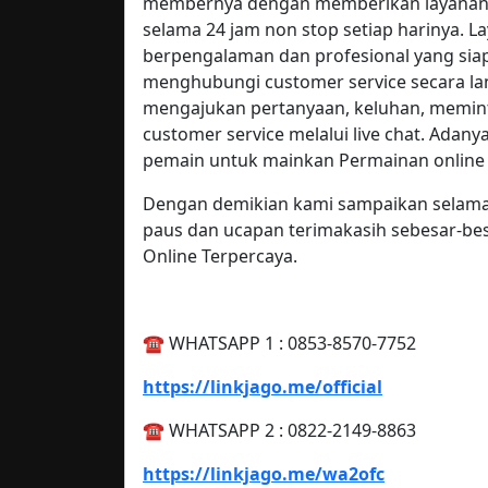
membernya dengan memberikan layanan t
selama 24 jam non stop setiap harinya. L
berpengalaman dan profesional yang sia
menghubungi customer service secara lang
mengajukan pertanyaan, keluhan, meminta
customer service melalui live chat. Ada
pemain untuk mainkan Permainan online 
Dengan demikian kami sampaikan selama
paus dan ucapan terimakasih sebesar-be
Online Terpercaya.
☎️ WHATSAPP 1 : 0853-8570-7752
https://linkjago.me/official
☎️ WHATSAPP 2 : 0822-2149-8863
https://linkjago.me/wa2ofc