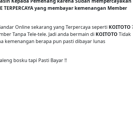
Kasih Kepada Pemenang karena Sudah mempercayakan
NE TERPERCAYA yang membayar kemenangan Member
andar Online sekarang yang Terpercaya seperti
KOITOTO
r Tanpa Tele-tele. Jadi anda bermain di
KOITOTO
Tidak
a kemenangan berapa pun pasti dibayar lunas
leng bosku tapi Pasti Bayar !!