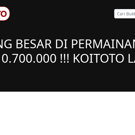
ANG BESAR DI PERMAIN
.700.000 !!! KOITOTO