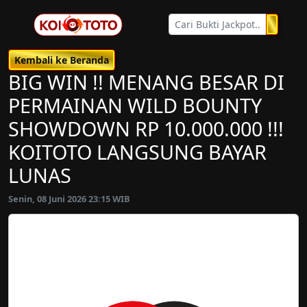
Kembali ke Beranda
BIG WIN !! MENANG BESAR DI
PERMAINAN WILD BOUNTY
SHOWDOWN RP 10.000.000 !!!
KOITOTO LANGSUNG BAYAR
LUNAS
Senin, 08 Juni 2026 23:15 WIB