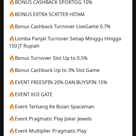
🔥BONUS CASHBACK SPORTGG 10%
🔥BONUS EXTRA SCATTER HITAM
🔥Bonus Cashback Turnover LiveGame 0.7%
🔥Lomba Panjat Turnover Setiap Minggu Hingga
150 JT Rupiah
🔥Bonus Turnover Slot Up to 0.5%
🔥Bonus Cashback Up to 3% Slot Game
🔥EVENT FREESPIN 20% DAN BUYSPIN 15%
🔥EVENT KOI GATE
🔥Event Terbang Ke Bulan Spaceman
🔥Event Pragmatic Play Joker Jewels
🔥Event Multiplier Pragmatic Play