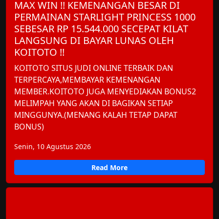
MAX WIN !! KEMENANGAN BESAR DI
PERMAINAN STARLIGHT PRINCESS 1000
SEBESAR RP 15.544.000 SECEPAT KILAT
LANGSUNG DI BAYAR LUNAS OLEH
KOITOTO !!
KOITOTO SITUS JUDI ONLINE TERBAIK DAN
TERPERCAYA,MEMBAYAR KEMENANGAN
MEMBER.KOITOTO JUGA MENYEDIAKAN BONUS2
MELIMPAH YANG AKAN DI BAGIKAN SETIAP
MINGGUNYA.(MENANG KALAH TETAP DAPAT
BONUS)
Senin, 10 Agustus 2026
Read More