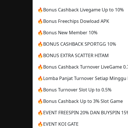
🔥Bonus Cashback Livegame Up to 10%
🔥Bonus Freechips Dowload APK
🔥Bonus New Member 10%
🔥BONUS CASHBACK SPORTGG 10%
🔥BONUS EXTRA SCATTER HITAM
🔥Bonus Cashback Turnover LiveGame 0
🔥Lomba Panjat Turnover Setiap Minggu 
🔥Bonus Turnover Slot Up to 0.5%
🔥Bonus Cashback Up to 3% Slot Game
🔥EVENT FREESPIN 20% DAN BUYSPIN 15
🔥EVENT KOI GATE