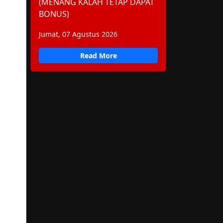
(MENANG KALAH TETAP DAPAT
BONUS)
Jumat, 07 Agustus 2026
Read More