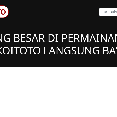
NG BESAR DI PERMAINA
!! KOITOTO LANGSUNG B