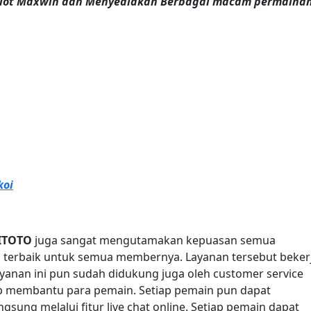
 , Slot Maxwin dan Menyediakan Berbagai macam permaina
koi
ITOTO
juga sangat mengutamakan kepuasan semua
erbaik untuk semua membernya. Layanan tersebut beker
ayanan ini pun sudah didukung juga oleh customer service
p membantu para pemain. Setiap pemain pun dapat
sung melalui fitur live chat online. Setiap pemain dapat