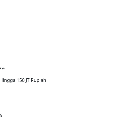
.7%
Hingga 150 JT Rupiah
%