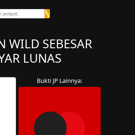
N WILD SEBESAR
AYAR LUNAS
Bukti JP Lainnya: