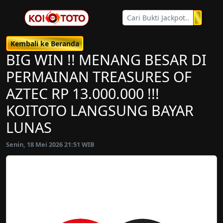
Kembali ke Beranda
BIG WIN !! MENANG BESAR DI
PERMAINAN TREASURES OF
AZTEC RP 13.000.000 !!!
KOITOTO LANGSUNG BAYAR
LUNAS
Senin, 18 Mei 2026 21:51 WIB