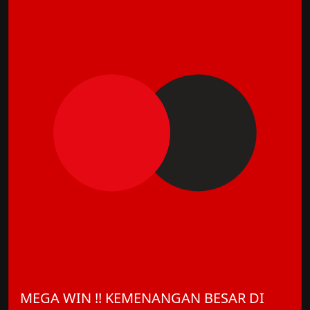
MEGA WIN !! KEMENANGAN BESAR DI