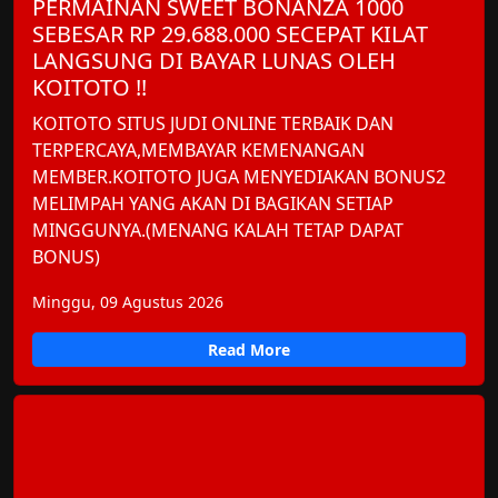
PERMAINAN SWEET BONANZA 1000
SEBESAR RP 29.688.000 SECEPAT KILAT
LANGSUNG DI BAYAR LUNAS OLEH
KOITOTO !!
KOITOTO SITUS JUDI ONLINE TERBAIK DAN
TERPERCAYA,MEMBAYAR KEMENANGAN
MEMBER.KOITOTO JUGA MENYEDIAKAN BONUS2
MELIMPAH YANG AKAN DI BAGIKAN SETIAP
MINGGUNYA.(MENANG KALAH TETAP DAPAT
BONUS)
Minggu, 09 Agustus 2026
Read More