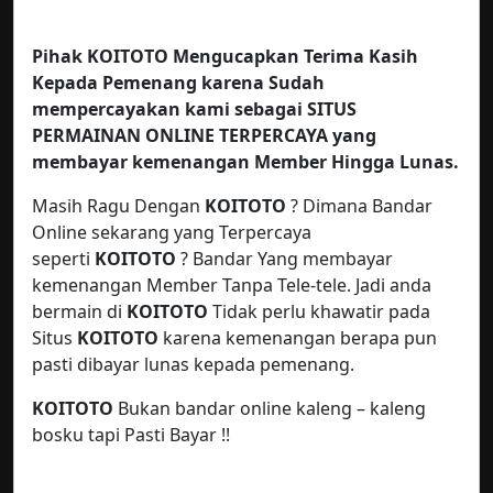
Pihak KOITOTO Mengucapkan Terima Kasih
Kepada Pemenang karena Sudah
mempercayakan kami sebagai SITUS
PERMAINAN ONLINE TERPERCAYA yang
membayar kemenangan Member Hingga Lunas.
Masih Ragu Dengan
KOITOTO
? Dimana Bandar
Online sekarang yang Terpercaya
seperti
KOITOTO
? Bandar Yang membayar
kemenangan Member Tanpa Tele-tele. Jadi anda
bermain di
KOITOTO
Tidak perlu khawatir pada
Situs
KOITOTO
karena kemenangan berapa pun
pasti dibayar lunas kepada pemenang.
KOITOTO
Bukan bandar online kaleng – kaleng
bosku tapi Pasti Bayar !!