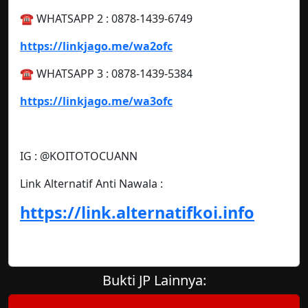
☎️ WHATSAPP 2 : 0878-1439-6749
https://linkjago.me/wa2ofc
☎️ WHATSAPP 3 : 0878-1439-5384
https://linkjago.me/wa3ofc
IG : @KOITOTOCUANN
Link Alternatif Anti Nawala :
https://link.alternatifkoi.info
Bukti JP Lainnya: