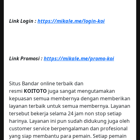
Link Login :
https://mikale.me/login-koi
Link Promosi :
https://mikale.me/promo-koi
Situs Bandar online terbaik dan
resmi
KOITOTO
juga sangat mengutamakan
kepuasan semua membernya dengan memberikan
layanan terbaik untuk semua membernya. Layanan
tersebut bekerja selama 24 jam non stop setiap
harinya. Layanan ini pun sudah didukung juga oleh
customer service berpengalaman dan profesional
yang siap membantu para pemain. Setiap pemain