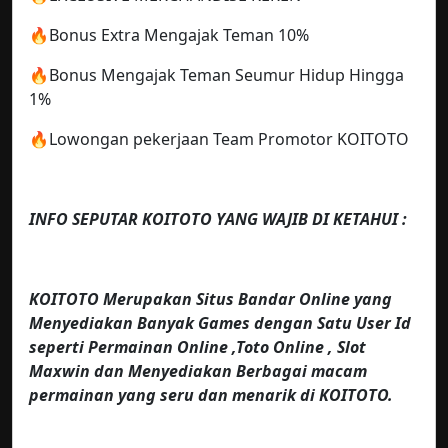
🔥Bonus Extra Mengajak Teman 10%
🔥Bonus Mengajak Teman Seumur Hidup Hingga
1%
🔥Lowongan pekerjaan Team Promotor KOITOTO
INFO SEPUTAR KOITOTO YANG WAJIB DI KETAHUI :
KOITOTO Merupakan Situs Bandar Online yang
Menyediakan Banyak Games dengan Satu User Id
seperti Permainan Online ,Toto Online , Slot
Maxwin dan Menyediakan Berbagai macam
permainan yang seru dan menarik di KOITOTO.