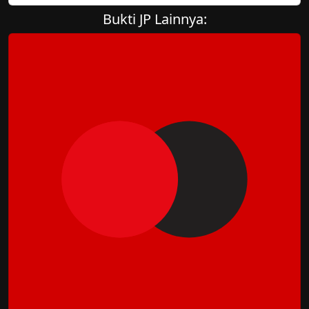
Bukti JP Lainnya: