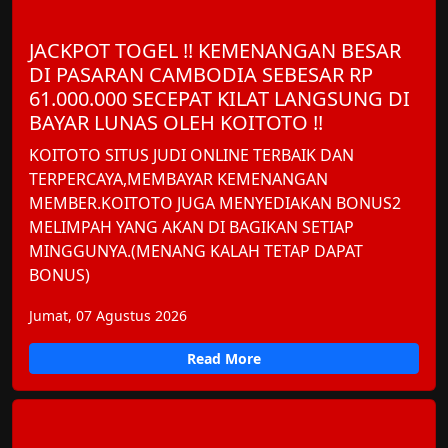
JACKPOT TOGEL !! KEMENANGAN BESAR
DI PASARAN CAMBODIA SEBESAR RP
61.000.000 SECEPAT KILAT LANGSUNG DI
BAYAR LUNAS OLEH KOITOTO !!
KOITOTO SITUS JUDI ONLINE TERBAIK DAN
TERPERCAYA,MEMBAYAR KEMENANGAN
MEMBER.KOITOTO JUGA MENYEDIAKAN BONUS2
MELIMPAH YANG AKAN DI BAGIKAN SETIAP
MINGGUNYA.(MENANG KALAH TETAP DAPAT
BONUS)
Jumat, 07 Agustus 2026
Read More