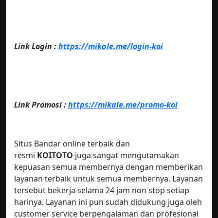
Link Login :
https://mikale.me/login-koi
Link Promosi :
https://mikale.me/promo-koi
Situs Bandar online terbaik dan
resmi
KOITOTO
juga sangat mengutamakan
kepuasan semua membernya dengan memberikan
layanan terbaik untuk semua membernya. Layanan
tersebut bekerja selama 24 jam non stop setiap
harinya. Layanan ini pun sudah didukung juga oleh
customer service berpengalaman dan profesional