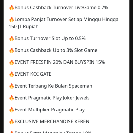
🔥Bonus Cashback Turnover LiveGame 0.7%
🔥Lomba Panjat Turnover Setiap Minggu Hingga
150 JT Rupiah
🔥Bonus Turnover Slot Up to 0.5%
🔥Bonus Cashback Up to 3% Slot Game
🔥EVENT FREESPIN 20% DAN BUYSPIN 15%
🔥EVENT KOI GATE
🔥Event Terbang Ke Bulan Spaceman
🔥Event Pragmatic Play Joker Jewels
🔥Event Multiplier Pragmatic Play
🔥EXCLUSIVE MERCHANDISE KEREN