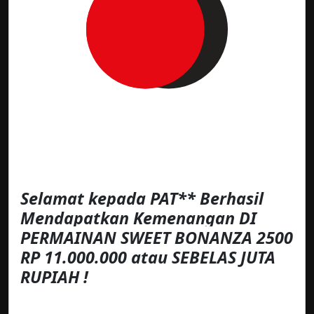
Selamat kepada PAT** Berhasil
Mendapatkan Kemenangan DI
PERMAINAN SWEET BONANZA 2500
RP 11.000.000 atau SEBELAS JUTA
RUPIAH !