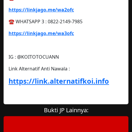
https://linkjago.me/wa2ofc
☎️ WHATSAPP 3 : 0822-2149-7985
https://linkjago.me/wa3ofc
IG : @KOITOTOCUANN
Link Alternatif Anti Nawala :
https://link.alternatifkoi.info
Bukti JP Lainnya: