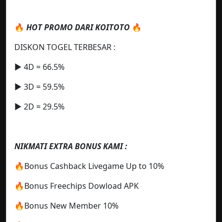
🔥
HOT PROMO DARI KOITOTO
🔥
DISKON TOGEL TERBESAR :
▶️ 4D = 66.5%
▶️ 3D = 59.5%
▶️ 2D = 29.5%
NIKMATI EXTRA BONUS KAMI :
🔥Bonus Cashback Livegame Up to 10%
🔥Bonus Freechips Dowload APK
🔥Bonus New Member 10%