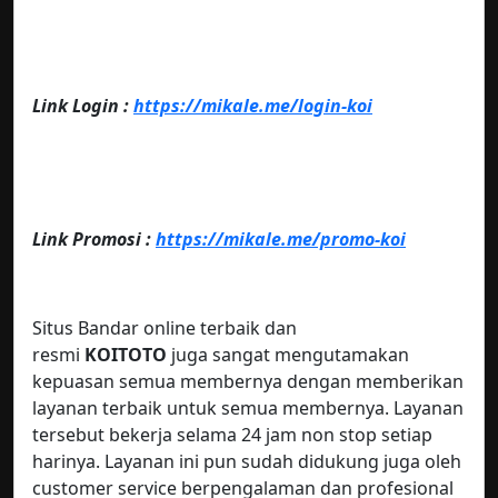
Link Login :
https://mikale.me/login-koi
Link Promosi :
https://mikale.me/promo-koi
Situs Bandar online terbaik dan
resmi
KOITOTO
juga sangat mengutamakan
kepuasan semua membernya dengan memberikan
layanan terbaik untuk semua membernya. Layanan
tersebut bekerja selama 24 jam non stop setiap
harinya. Layanan ini pun sudah didukung juga oleh
customer service berpengalaman dan profesional