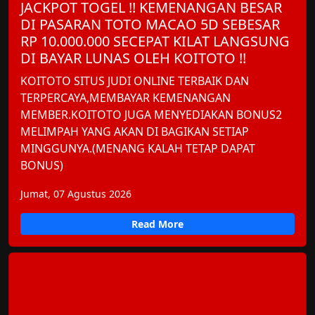
JACKPOT TOGEL !! KEMENANGAN BESAR
DI PASARAN TOTO MACAO 5D SEBESAR
RP 10.000.000 SECEPAT KILAT LANGSUNG
DI BAYAR LUNAS OLEH KOITOTO !!
KOITOTO SITUS JUDI ONLINE TERBAIK DAN
TERPERCAYA,MEMBAYAR KEMENANGAN
MEMBER.KOITOTO JUGA MENYEDIAKAN BONUS2
MELIMPAH YANG AKAN DI BAGIKAN SETIAP
MINGGUNYA.(MENANG KALAH TETAP DAPAT
BONUS)
Jumat, 07 Agustus 2026
Read More