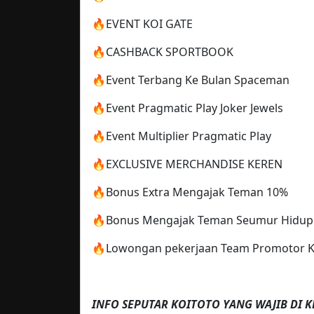
🔥EVENT KOI GATE
🔥
CASHBACK SPORTBOOK
🔥Event Terbang Ke Bulan Spaceman
🔥Event Pragmatic Play Joker Jewels
🔥Event Multiplier Pragmatic Play
🔥EXCLUSIVE MERCHANDISE KEREN
🔥Bonus Extra Mengajak Teman 10%
🔥Bonus Mengajak Teman Seumur Hidup
🔥Lowongan pekerjaan Team Promotor 
INFO SEPUTAR KOITOTO YANG WAJIB DI K