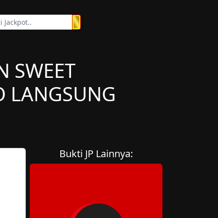
N SWEET
TO LANGSUNG
Bukti JP Lainnya: