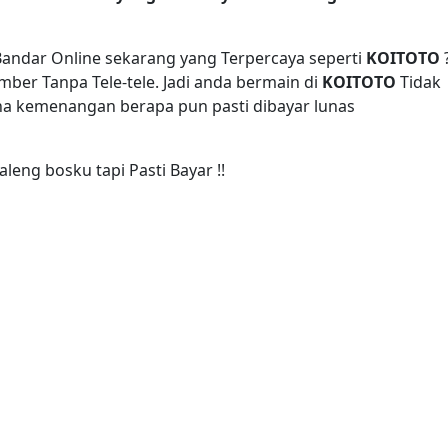
andar Online sekarang yang Terpercaya seperti
KOITOTO
r Tanpa Tele-tele. Jadi anda bermain di
KOITOTO
Tidak
a kemenangan berapa pun pasti dibayar lunas
leng bosku tapi Pasti Bayar !!