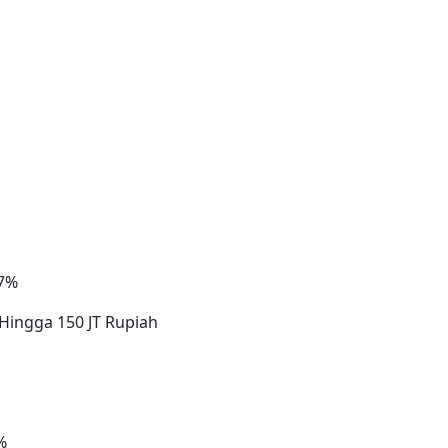
.7%
Hingga 150 JT Rupiah
%