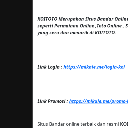
KOITOTO Merupakan Situs Bandar Onlin
seperti Permainan Online ,Toto Online
yang seru dan menarik di KOITOTO.
Link Login :
https://mikale.me/login-koi
Link Promosi :
https://mikale.me/promo-
Situs Bandar online terbaik dan resmi
KO