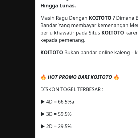
Hingga Lunas.
Masih Ragu Dengan
KOITOTO
? Dimana B
Bandar Yang membayar kemenangan Membe
perlu khawatir pada Situs
KOITOTO
karen
kepada pemenang.
KOITOTO
Bukan bandar online kaleng – ka
🔥
HOT PROMO DARI KOITOTO
🔥
DISKON TOGEL TERBESAR :
▶️ 4D = 66.5%a
▶️ 3D = 59.5%
▶️ 2D = 29.5%