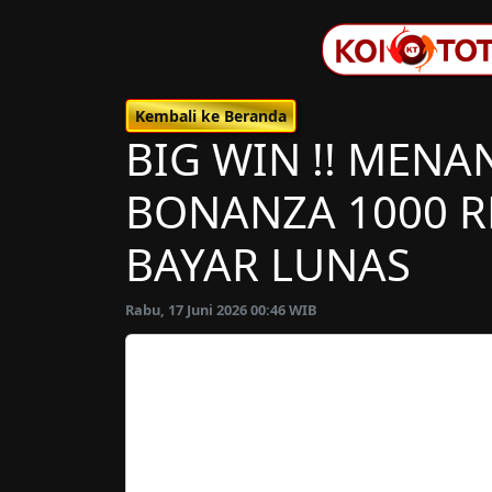
Kembali ke Beranda
BIG WIN !! MEN
BONANZA 1000 RP
BAYAR LUNAS
Rabu, 17 Juni 2026 00:46 WIB