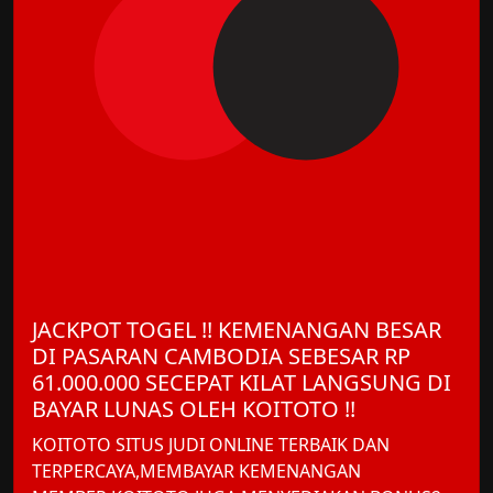
JACKPOT TOGEL !! KEMENANGAN BESAR
DI PASARAN CAMBODIA SEBESAR RP
61.000.000 SECEPAT KILAT LANGSUNG DI
BAYAR LUNAS OLEH KOITOTO !!
KOITOTO SITUS JUDI ONLINE TERBAIK DAN
TERPERCAYA,MEMBAYAR KEMENANGAN