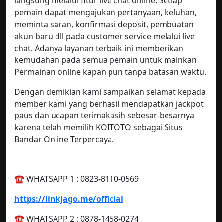
langsung melalui fitur live chat online. Setiap
pemain dapat mengajukan pertanyaan, keluhan,
meminta saran, konfirmasi deposit, pembuatan
akun baru dll pada customer service melalui live
chat. Adanya layanan terbaik ini memberikan
kemudahan pada semua pemain untuk mainkan
Permainan online kapan pun tanpa batasan waktu.
Dengan demikian kami sampaikan selamat kepada
member kami yang berhasil mendapatkan jackpot
paus dan ucapan terimakasih sebesar-besarnya
karena telah memilih KOITOTO sebagai Situs
Bandar Online Terpercaya.
☎️ WHATSAPP 1 : 0823-8110-0569
https://linkjago.me/official
☎️ WHATSAPP 2 : 0878-1458-0274