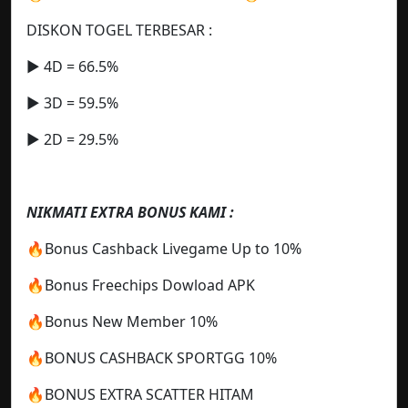
DISKON TOGEL TERBESAR :
▶️ 4D = 66.5%
▶️ 3D = 59.5%
▶️ 2D = 29.5%
NIKMATI EXTRA BONUS KAMI :
🔥Bonus Cashback Livegame Up to 10%
🔥Bonus Freechips Dowload APK
🔥Bonus New Member 10%
🔥BONUS CASHBACK SPORTGG 10%
🔥BONUS EXTRA SCATTER HITAM