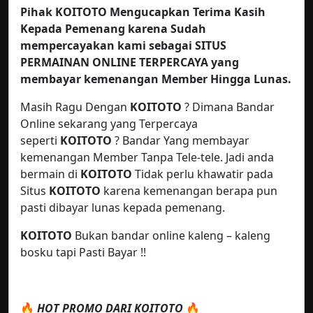
Pihak KOITOTO Mengucapkan Terima Kasih
Kepada Pemenang karena Sudah
mempercayakan kami sebagai SITUS
PERMAINAN ONLINE TERPERCAYA yang
membayar kemenangan Member Hingga Lunas.
Masih Ragu Dengan
KOITOTO
? Dimana Bandar
Online sekarang yang Terpercaya
seperti
KOITOTO
? Bandar Yang membayar
kemenangan Member Tanpa Tele-tele. Jadi anda
bermain di
KOITOTO
Tidak perlu khawatir pada
Situs
KOITOTO
karena kemenangan berapa pun
pasti dibayar lunas kepada pemenang.
KOITOTO
Bukan bandar online kaleng – kaleng
bosku tapi Pasti Bayar !!
🔥
HOT PROMO DARI KOITOTO
🔥