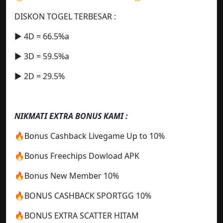
DISKON TOGEL TERBESAR :
▶️ 4D = 66.5%a
▶️ 3D = 59.5%a
▶️ 2D = 29.5%
NIKMATI EXTRA BONUS KAMI :
🔥Bonus Cashback Livegame Up to 10%
🔥Bonus Freechips Dowload APK
🔥Bonus New Member 10%
🔥BONUS CASHBACK SPORTGG 10%
🔥BONUS EXTRA SCATTER HITAM