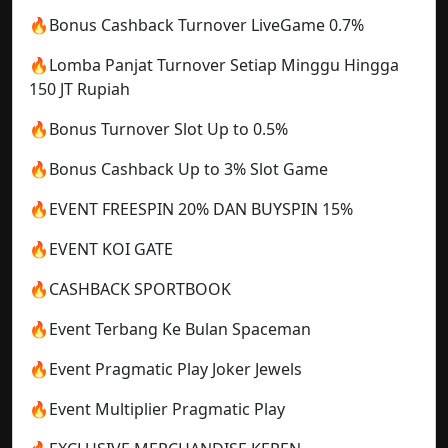
🔥Bonus Cashback Turnover LiveGame 0.7%
🔥Lomba Panjat Turnover Setiap Minggu Hingga
150 JT Rupiah
🔥Bonus Turnover Slot Up to 0.5%
🔥Bonus Cashback Up to 3% Slot Game
🔥EVENT FREESPIN 20% DAN BUYSPIN 15%
🔥EVENT KOI GATE
🔥
CASHBACK SPORTBOOK
🔥Event Terbang Ke Bulan Spaceman
🔥Event Pragmatic Play Joker Jewels
🔥Event Multiplier Pragmatic Play