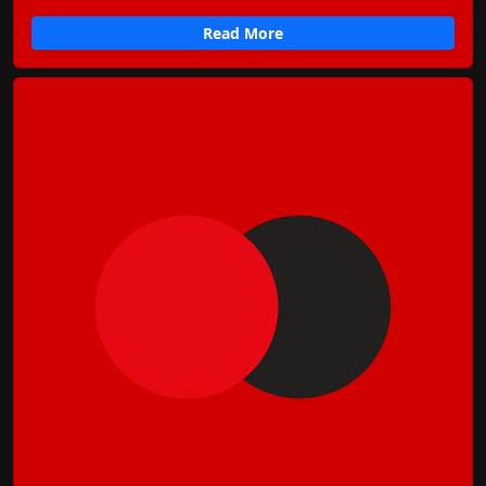
Read More