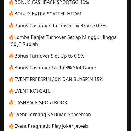
🔥BONUS CASHBACK SPORTGG 10%
🔥BONUS EXTRA SCATTER HITAM
🔥Bonus Cashback Turnover LiveGame 0.7%
🔥Lomba Panjat Turnover Setiap Minggu Hingga
150 JT Rupiah
🔥Bonus Turnover Slot Up to 0.5%
🔥Bonus Cashback Up to 3% Slot Game
🔥EVENT FREESPIN 20% DAN BUYSPIN 15%
🔥EVENT KOI GATE
🔥
CASHBACK SPORTBOOK
🔥Event Terbang Ke Bulan Spaceman
🔥Event Pragmatic Play Joker Jewels