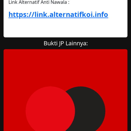
Link Alternatif Anti Nawala :
https://link.alternatifkoi.info
Bukti JP Lainnya: