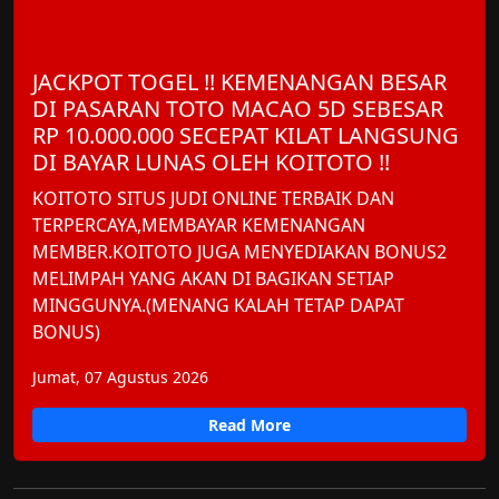
JACKPOT TOGEL !! KEMENANGAN BESAR
DI PASARAN TOTO MACAO 5D SEBESAR
RP 10.000.000 SECEPAT KILAT LANGSUNG
DI BAYAR LUNAS OLEH KOITOTO !!
KOITOTO SITUS JUDI ONLINE TERBAIK DAN
TERPERCAYA,MEMBAYAR KEMENANGAN
MEMBER.KOITOTO JUGA MENYEDIAKAN BONUS2
MELIMPAH YANG AKAN DI BAGIKAN SETIAP
MINGGUNYA.(MENANG KALAH TETAP DAPAT
BONUS)
Jumat, 07 Agustus 2026
Read More