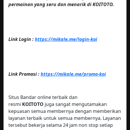
permainan yang seru dan menarik di KOITOTO.
Link Login :
https://mikale.me/login-koi
Link Promosi :
https://mikale.me/promo-koi
Situs Bandar online terbaik dan
resmi
KOITOTO
juga sangat mengutamakan
kepuasan semua membernya dengan memberikan
layanan terbaik untuk semua membernya. Layanan
tersebut bekerja selama 24 jam non stop setiap