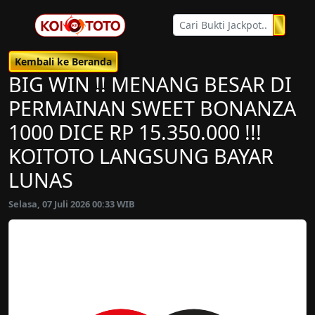
Kembali ke Beranda
BIG WIN !! MENANG BESAR DI
PERMAINAN SWEET BONANZA
1000 DICE RP 15.350.000 !!!
KOITOTO LANGSUNG BAYAR
LUNAS
Selasa, 07 Juli 2026 00:33 WIB